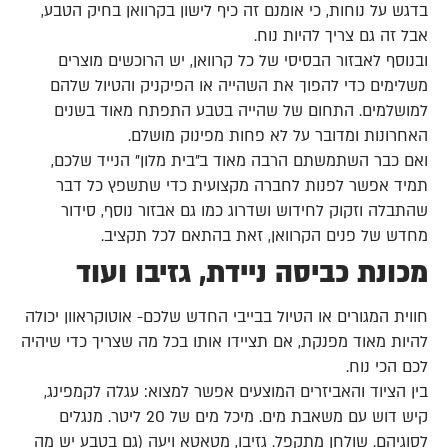
בדגש על נוחות, כי אומנם זה כיף לישון בקרוואן בחיק הטבע,
אבל זה גם צריך להיות נוח.
ובנוסף לאבזור הבסיסי של כל קרוואן, יש הרוכשים מוצרים
משלימים כדי להפוך את השהייה או הפיקניק והטיול שלהם
למושלמים. התחום של שהייה בטבע התפתח מאוד בשנים
האחרונות ומדובר על לא פחות מפינוק מושלם.
ואם כבר השתמשתם הרבה מאוד ב"בית מלון" הנייד שלכם,
תמיד אפשר לפנות לחברה מקצועית כדי שתשפץ כל דבר
שהתבלה וזקוק לחידוש ושדרוג כמו גם אבזור נוסף, סידור
מחדש של פנים הקרוואן, זאת בהתאם לכל תקציב.
מכונת כביסה ניידת, גזיבו ועוד
חווית המגורים או הטיול בבייבי החדש שלכם- אוטוקראוון יכולה
להיות מאוד מפנקת, אם תציידו אותו בכל מה שצריך כדי שיהיה
לכם הכי נוח.
בין הציוד והאביזרים המוצעים אפשר למצוא: עגלה לקמפינג,
קיש דוש עם משאבת מים. מיכל מים של 20 ליטר. מנגלים
לסוגיהם. שולחן מתקפל. גזיבו, מטאטא ויעה (גם בטבע יש מה