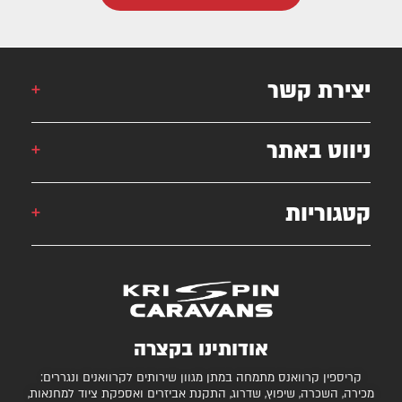
יצירת קשר
אורן: 052-6868777
ניווט באתר
אילן: 052-5556454
051-2625339
קטגוריות
קרוואן
krispincaravans@gmail.com
השירותים שלנו
עצמונה 16, אזה"ת מישור אדומים
גלרייה
קרוואנים למכירה
חניונים מומלצים
ציוד ואביזרים נלווים
בדיקת כושר גרירה
נגררים ורכבי RV
אודותינו בקצרה
המגזין
קרונות סוסים
קריספין קרוואנס מתמחה במתן מגוון שירותים לקרוואנים ונגררים:
יצירת קשר
מכירה, השכרה, שיפוץ, שדרוג, התקנת אביזרים ואספקת ציוד למחנאות,