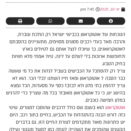
יוני 16, 2020
7:45 pm
הנוכחות של אוטוקראוון בכבישי ישראל רק הולכת וגוברת,
והרבה מאד בעלי רכבים מסוגים מסוימים, מתעניינים בהסבתם
לאוטוקרוואנים, כך שיוכלו לנצל אותם גם לטיולים בארץ
ולחופשות ארוכות בלי לשלם על לינה, טיול אמתי מלא חוויות
בחיק הטבע.
צריך רק להסתכל על הכבישים בשביל לגלות את כל מי שעשה
כבר הסבה ל אוטוקראוון ומאז חייו השתנו לבלי הכר. הוא לא
צריך להזמין בתי מלון ולא לבזבז כסף על מסעדות, הכל נמצא
בהישג יש, כי כל אוטוקראוון מאובזר בכל מה שצריך כדי להרגיש
במלון חמישה כוכבים.
אוטוקראוון
הוא בעצם שם כולל לרכבים שהוסבו למגורים. שינוי
כזה דורש הבנה בהתנהלות על הכביש, בחיים בתוך רכב. היום
יש פתרונות מאוד מתקדמים לצורת החיים הזו, גם בדברים
הקטנים שהופכים את השהייה לנוחה כמו למשל מנגנוני נעילה