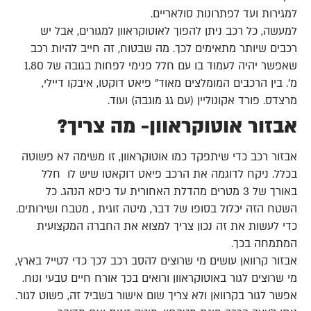
למגירות ועד לפתרונות סולאריים.
למעשה, כל רכב ניתן להפוך לאוטוקראוון למגורים, אבל יש
רכבים שיותר מתאימים לכך. מה שבטוח, זה חייב להיות רכב
שאפשר יהיה לעמוד בו עם חלל פנימי לפחות בגובה של 1.80
מ'. בין הרכבים המומלצים מאוד" פיאט דוקטו, איבקו דיילי,
מרצדס. פורד אקונוליין (עם גג מוגבה) ועוד.
אבזור אוטוקראוון- מה צריך?
אבזור רכב כדי שיתפקד כמו אוטוקראוון, זו משימה לא פשוטה
בכלל. ניקח לדוגמה את הרכב פיאט דוקאטו שיש לו חלל
באורך של 3 מטרים מהדלת האחורית עד כיסא הנהג. כל
השטח הזה יכלול בסופו של דבר, מיטה זוגית , מטבח ושירותים.
כדי לעשות את זה נכון צריך למצוא את החברה המקצועית
המתמחה בכך.
אבזור קרוואן עושים מי שרוצים להסב רכב לכך כדי לטייל בארץ,
מי שרוצים לגור באוטוקראוון ורואים בכך אורח חיים טבעי ונוח.
אפשר לגור בקרוואן ולא צריך שום אישור בשביל זה, פשוט לגור.