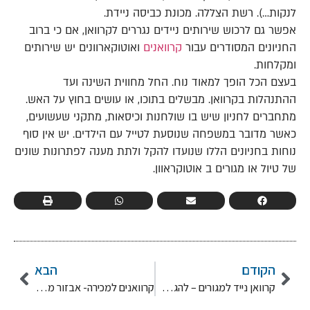
לנקות…). רשת הצללה. מכונת כביסה ניידת.
אפשר גם לרכוש שירותים ניידים נגררים לקרוואן, אם כי ברוב
החניונים המסודרים עבור
קרוואנים
ואוטוקארוונים יש שירותים
ומקלחות.
בעצם הכל הופך למאוד נוח. החל מחווית השינה ועד
ההתנהלות בקרוואן. מבשלים בתוכו, או עושים בחוץ על האש.
מתחברים לחניון שיש בו שולחנות וכיסאות, מתקני שעשועים,
כאשר מדובר במשפחה שנוסעת לטייל עם הילדים. יש אין סוף
נוחות בחניונים הללו שנועדו להקל ולתת מענה לפתרונות שונים
של טיול או מגורים ב אוטוקראוון.
הקודם
הבא
קרוואן נייד למגורים – להגשים את החלום
קרוואנים למכירה- אבזור מהדור החדש