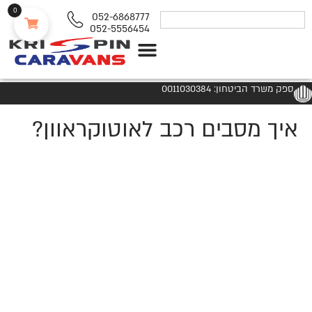
0
052-6868777
052-5556454
נגררים ורכבי RV
ספק משרד הביטחון: 0011030384
איך מסבים רכב לאוטוקראוון?
-