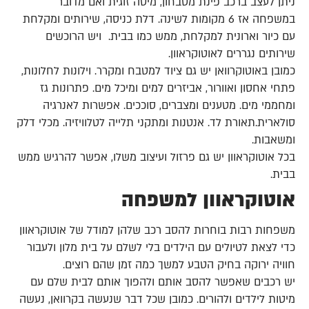
ניתן לעצב ברכב פינת מטבחון, מיטה זוגית ואם מדובר
במשפחה אז 6 מקומות לשינה. דלת כניסה, שירותים ומקלחת
עם כיור וארונית למקלחת, ממש כמו בבית. ויש הרוכשים
שירותים נגררים לאוטוקראוון.
כמובן באוטוקרוואן יש גם ציוד למטבח ומקרר. וילונות לחלונות,
פתחי אחסון ואוורור, אביזרים למים ומיכל מים. פתרונות גז
ומחממי מים. מטענים ומצברים, סוככים. אפשרות לאנרגיה
סולארית.תאורת לד. אנטנות ומתקני תלייה לטלוויזיה. מכלי דלק
ומשאבות.
בכל אוטוקראוון יש גם פרזול ועיצוב משלו, אפשר להרגיש ממש
בבית.
אוטוקראוון למשפחה
משפחות רבות בוחרות להסב רכב שלהן למודל של אוטוקראוון
כדי לצאת לטיולים עם הילדים בלי לשלם על בית מלון ולעבור
חוויה ירוקה בחיק הטבע למשך כמה זמן שהם רוצים.
יש רכבים שאפשר להסב אותם ולהפוך אותם לבית שלם עם
מיטות לילדים ולהורים. כמובן שכל דבר שנעשה בקרוואן, נעשה