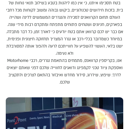
בטח תסכימו איתנו, כי אין כמו ליהנות בטבע בשילוב תנאי נוחות של
בית. בזכות חידושים טכנולוגיים, ביקוש גבוהה ומשוב לקוחות מכל רחבי
העולם תחום הקרוואנים למכירה והנגררים המשמשים ללינה ושהייה
בפארקים, חניונים ושטחים פתוחים מתפתח ומתקדם רבות מידי שנה.
אם כבר יש לכם קרוואן אתם בטח יודעים כי לאורך זמן, כל דבר מתבלה.
במיוחד כשמדובר בכלי-רכב או נגרר המצריך תחזוקה חיצונית ופנימית,
ישנו בלאי, העשוי להשפיע על חווייתכם לרעה ולהפוך אותה למסורבלת
ולא נעימה.
אנו, בקריספין קרוואנס, מתמחים בהתאמת נגררים, רכבי Motorhome
ואספקת ציוד טכני לקמפינג ודואגים לחווייה שלכם לפני שאתם יוצאים
לדרך: שיפוץ, שידרוג, סידור מחדש ואיבזור בהתאם לצרכים ולתקציב
שלכם.