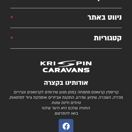
אורן: 052-6868777
ניווט באתר
אילן: 052-5556454
051-2625339
קטגוריות
קרוואן
krispincaravans@gmail.com
השירותים שלנו
עצמונה 16, אזה"ת מישור אדומים
גלרייה
קרוואנים למכירה
חניונים מומלצים
ציוד ואביזרים נלווים
בדיקת כושר גרירה
נגררים ורכבי RV
אודותינו בקצרה
המגזין
קרונות סוסים
קריספין קרוואנס מתמחה במתן מגוון שירותים לקרוואנים ונגררים:
יצירת קשר
מכירה, השכרה, שיפוץ, שדרוג, התקנת אביזרים ואספקת ציוד למחנאות,
טיולים ולינת שטח.
תקנון ותנאי שימוש
החוויה שלכם היא היעד שלנו!
בואו להתרשם.