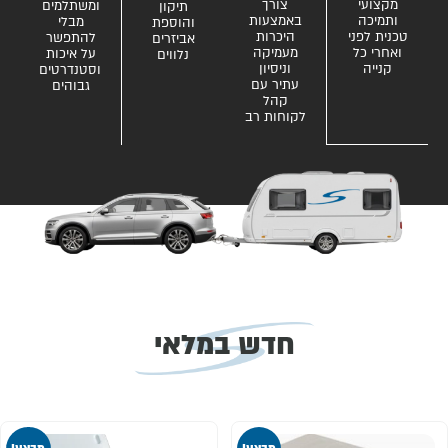
מקצועי
צורך
ומשתלמים
תיקון
ותמיכה
באמצעות
מבלי
והוספת
טכנית לפני
היכרות
להתפשר
אביזרים
ואחרי כל
מעמיקה
על איכות
נלווים
קנייה
וניסיון
וסטנדרטים
עתיר עם
גבוהים
קהל
לקוחות רב
חדש במלאי