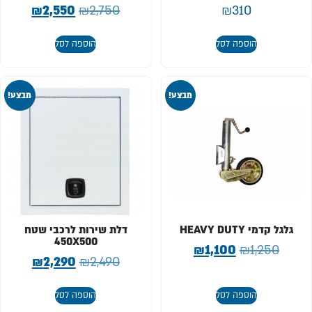
₪
2,550
₪
2,750
₪
310
הוספה לסל
הוספה לסל
מבצע!
מבצע!
גלגל קדמי HEAVY DUTY
דלת שירות לרכבי שטח
450X500
₪
1,100
₪
1,250
₪
2,290
₪
2,490
הוספה לסל
הוספה לסל