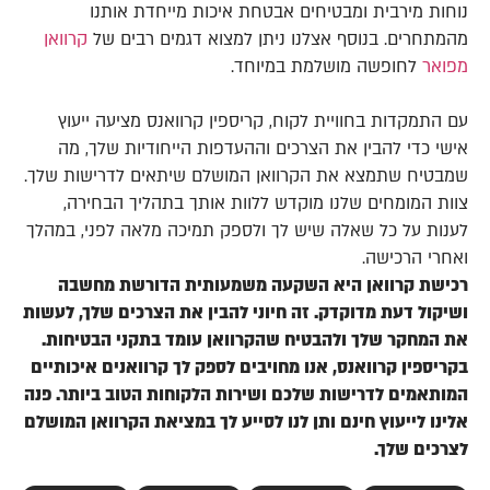
נוחות מירבית ומבטיחים אבטחת איכות מייחדת אותנו
מהמתחרים. בנוסף אצלנו ניתן למצוא דגמים רבים של
קרוואן
מפואר
לחופשה מושלמת במיוחד.
עם התמקדות בחוויית לקוח, קריספין קרוואנס מציעה ייעוץ
אישי כדי להבין את הצרכים וההעדפות הייחודיות שלך, מה
שמבטיח שתמצא את הקרוואן המושלם שיתאים לדרישות שלך.
צוות המומחים שלנו מוקדש ללוות אותך בתהליך הבחירה,
לענות על כל שאלה שיש לך ולספק תמיכה מלאה לפני, במהלך
ואחרי הרכישה.
רכישת קרוואן היא השקעה משמעותית הדורשת מחשבה
ושיקול דעת מדוקדק. זה חיוני להבין את הצרכים שלך, לעשות
את המחקר שלך ולהבטיח שהקרוואן עומד בתקני הבטיחות.
בקריספין קרוואנס, אנו מחויבים לספק לך קרוואנים איכותיים
המותאמים לדרישות שלכם ושירות הלקוחות הטוב ביותר. פנה
אלינו לייעוץ חינם ותן לנו לסייע לך במציאת הקרוואן המושלם
לצרכים שלך.