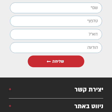
שליחה
יצירת קשר
אורן: 052-6868777
ניווט באתר
אילן: 052-5556454