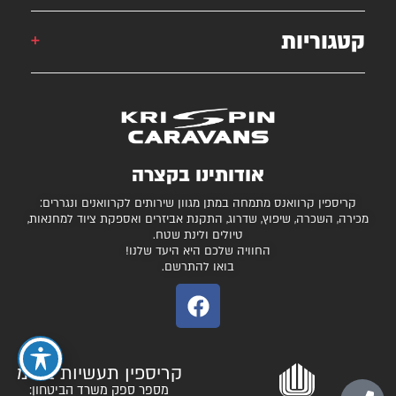
051-2625339
קטגוריות
קרוואן
krispincaravans@gmail.com
השירותים שלנו
עצמונה 16, אזה"ת מישור אדומים
גלרייה
קרוואנים למכירה
חניונים מומלצים
ציוד ואביזרים נלווים
בדיקת כושר גרירה
נגררים ורכבי RV
אודותינו בקצרה
המגזין
קרונות סוסים
קריספין קרוואנס מתמחה במתן מגוון שירותים לקרוואנים ונגררים:
יצירת קשר
מכירה, השכרה, שיפוץ, שדרוג, התקנת אביזרים ואספקת ציוד למחנאות,
טיולים ולינת שטח.
תקנון ותנאי שימוש
החוויה שלכם היא היעד שלנו!
בואו להתרשם.
קריספין תעשיות בע"מ
מספר ספק משרד הביטחון: