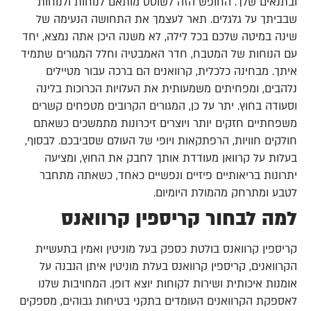
ובתנאים שלך. החופש הזה לשוטט מותאם לנוחות ולנוחות
שבביתך על גלגלים. תאר לעצמך את התחושה הנעימה של
שינה במיטה שלכם בכל לילה, לא משנה היכן אתה נמצא, יחד
עם הנוחות של המטבח, חדר האמבטיה וחלל המגורים שתמיד
איתך. מבחינה כלכלית, קרוואנים הם ברכה עבור מטיילים
נלהבים, ומפחיתים משמעותית את העלויות הכרוכות בלינה
וסעודה בחוץ. יתר על כן, המגורים הקרובים מטפחים קשרים
משפחתיים חזקים יותר ויוצרים זיכרונות מתמשכים כשאתם
חולקים חוויות, הרפתקאות ויופי של העולם שסביבכם. לבסוף,
בעלות על קרוואן מעודדת אותך לחבק את החוץ, ומציעה
יתרונות בריאותיים פיזיים ונפשיים כאחד, כשאתה מתחבר
לטבע ומתרחק מהמולת היומיום.
למה לבחור קריספין קרוואנס
קריספין קרוואנס בולטת כספק בעל מוניטין ואמין בתעשיית
הקרוואנים, קריספין קרוואנס בעלת מוניטין איתן הנבנה על
אומנות איכותית ושירות לקוחות יוצא דופן. המחויבות שלנו
לאספקת הקרוואנים העומדים בתקני בטיחות גבוהים, מספקים