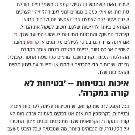
ישרת. האם תשתמש בו לטיולי קמפינג משפחתיים, הובלת
סחורות, או אולי כמקום מגורים זמני לעבודה? זיהוי הצרכים
שלכם יעזור לכם לצמצם את האפשרויות ולבחור קרוואן
המתאים ביותר לדרישות שלכם. חשוב לשקול את הגודל,
קיבולת המשקל והתכונות החיוניות לשימוש המיועד שלך. בין
אם אתה צריך דגם בסיסי לטיולים מזדמנים או
קרוואן
מאובזר
לשהייה ארוכת טווח, ידיעת המטרה תנחה אותך בקבלת
ההחלטה הנכונה. קח בחשבון גורמים כגון שטח אחסון, קיבולת
גרירה ושירותים כדי להבטיח שהקרוואן יתיישר עם סגנון החיים
וההעדפות שלך.
איכות ובטיחות – 'בטיחות לא
קורה במקרה'.
בכל הנוגע לרכישת קרוואן, יש חשיבות עליונה לעדיפות איכות
ובטיחות. בקריספין קרוואנס אנו דבקים באמונה ש"בטיחות לא
קורה במקרה". הקרוואנים שלנו מתוכננים ונבנים מתוך מחשבה
על הסטנדרטים הגבוהים ביותר, מה שמבטיח שכל היבט מעוצב