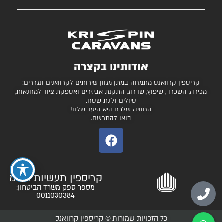
השירותים שלנו
עצמונה 16, אזה"ת מישור אדומים
גלרייה
קרוואנים למכירה
חניונים מומלצים
ציוד ואביזרים נלווים
בדיקת כושר גרירה
נגררים ורכבי RV
אודותינו בקצרה
המגזין
קרונות סוסים
קריספין קרוואנס מתמחה במתן מגוון שירותים לקרוואנים ונגררים:
יצירת קשר
מכירה, השכרה, שיפוץ, שדרוג, התקנת אביזרים ואספקת ציוד למחנאות,
טיולים ולינת שטח.
תקנון ותנאי שימוש
החוויה שלכם היא היעד שלנו!
בואו להתרשם.
קריספין תעשיות בע"מ
מספר ספק משרד הביטחון:
0011030384
כל הזכויות שמורות © קריספין קרוואנס