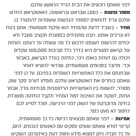
לפני שאתם רוכשים את הבית הנייד הראשון שלכם.
מספר נפשות
– כמובן שבראש ובראשונה, האוטוקראוון החדש
שלכם צריך להתאים למספר הנפשות שעומדות להתגורר בו.
מחיר
– בשביל לדעת שהמחיר הוא שיקול משמעותי, אתם בטח
לא צריכים אותנו. רובנו מתנהלים במסגרת תקציב מוגבל ולא
יכולים להרשות לעצמנו לרכוש כל מה שעולה על דעתנו. העלות
של קראוון למגורים היא בדרך כלל סביבות 100,000 שקלים
ויכולה גם לעלות באופן ניכר, כתלות בגודל הקראוון, באבזור
וכד'. מדובר בסכומים משמעותיים, שכדאי להוציא לאחר
שבחנתם את כלל האפשרויות העומדות בפניכם. על כן לפני
שאתם בוחרים את האוטוקראוון שלכם, מומלץ לערוך סקר שוק
מסודר; להשוות בין האפשרויות הרלוונטיות מבחינת גודל, אבזור
ועלות, לשקול את האיכות למול המחיר ולקבל החלטה מושכלת.
בחינה מדוקדקת של השוק לפני הרכישה, תוכל לסייע לכם
לחסוך לא מעט כסף.
אמינות
– לפני שאתם מבצעים רכישה כל כך משמעותית,
קריטי לוודא שאתם עושים עסקים עם האנשים הנכונים. היום,
על כל חברה ניתן למצוא מידע וחוות דעת באינטרנט. השקיעו