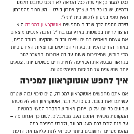
נכס למגורים; אף שזה ככל הנראה לא הנכס שרובנו חלמנו
ודמיינו, יש בו כל מה שצריך ויתרון בולט – השחרור מהמרתון
האין סופי בניסיון לרכוש בית "רגיל".
סיבה נוספת לכך שרבים מחפשים
אוטוקראוון למכירה
היא
הרצון לחיות בפשטות. בארץ וגם בחו"ל, הרבה אנשים מוצאים
את עצמם מואסים בחיים שיצרו ובבית שהקימו; בגודל הבית,
באורח החיים העירוני, בעודף הפריטים ובהוצאות האין סופיות
מדי חודש, שמצריכות שעות עבודה ארוכות. המעבר לגור
בקראוון מבטא את השאיפה לחיות חיים פשוטים יותר, צנועים
יותר שנשענים על תפיסות מינימליסטיות.
איך לחפש אוטוקראוון למכירה
אם אתם מחפשים אוטוקראוון למכירה, קיים סיכוי גבוה שטרם
עשיתם זאת בעבר. בסופו של דבר, אוטוקראוון הוא לא משהו
שקונים כל יום. על כן, ייתכן מאוד שהמבחר המצוי בחנויות
המקוונות משאיר אתכם מעט מבולבלים. לשם כך אנחנו פה –
על מנת לתת לכם מעט הכוונה, ולפרט בפניכם כמה
מהפרמטרים החשובים ביותר שכדאי לתת עליהם את הדעת