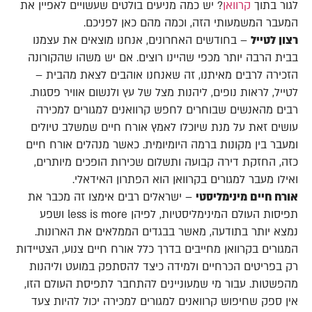
לגור בתוך
קרוואן
? יש כמה מניעים בולטים שעשויים לאפיין את
המעבר המשמעותי הזה, וכמה מהם כאן לפניכם.
רצון לטייל
– בחודשים האחרונים, אנחנו מוצאים את עצמנו
בבית הרבה יותר מכפי שהיינו רוצים. אם יש משהו שהקורונה
הזכירה לרבים מאיתנו, זה שאנחנו אוהבים לצאת מהבית –
לטייל, לראות נופים, ליהנות מצל של עץ ולנשום אוויר פסגות.
רבים מהאנשים שבוחרים לחפש קרוואנים למגורים למכירה
עושים זאת על מנת שיוכלו לאמץ אורח חיים שמשלב טיולים
ומעבר בין מקונות ברמה היומיומית. כאשר מנהלים אורח חיים
כזה, החזקת דירה קבועה ותשלום שכירות הופכים מיותרים,
ואילו מעבר למגורים בקרוואן הוא הפתרון האידאלי.
אורח חיים מינימליסטי
– ישראלים רבים אימצו זה מכבר את
תפיסות העולם המינימליסטיות, לפיהן less is more ושפע
נמצא יותר בתודעה, מאשר בבגדים הממלאים את הארונות.
המגורים בקרוואן מחייבים בדרך כלל אורח חיים צנוע, הצטיידות
רק בפריטים הכרחיים ולמידה כיצד להסתפק במועט וליהנות
מהפשטות. עבור מי שמעוניינים להתחבר לתפיסת העולם הזו,
אין ספק שחיפוש קרוואנים למגורים למכירה יכול להיות צעד