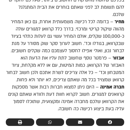
בפניכם שלושה מהשיקולים החשובים ביותר, שעליכם להקדיש
להם תשומת לב לפני שאתם בוחרים את הבית המתגלגל
שלכם.
מחיר
– בדומה לכל רכישה משמעותית אחרת, גם כאן המחיר
מהווה שיקול קריטי ומרכזי. בדרך כלל קרוואן למגורים עולה
כ-100,000 שקלים, אולם המחיר עשוי גם לעלות כתלוי בציוד
שבקרוואן, בגודלו וכד'. חשוב לערוך סקר שוק מסודר על מנת
לבחור נכון, ואולי אפילו לחסוך לעצמכם כמה שקלים חשובים.
אבזור
– פרמטר נוסף שחשוב לתת עליו את הדעת הוא
האבזור של הקרוואן. כמות המיטות, עם או ללא מקלחת, ציוד
המטבחון וכד' – כל אלה צריכים לשרת אתכם ולכן חשוב לבחור
קרוואן שמצויד בכל מה שאתם צריכים, לא יותר ולא פחות.
חברה אמינה
– היום ניתן למצוא חברות רבות אשר מספקות
קרוואנים למגורים. חשוב לקרוא חוות דעת ולוודא שאתם קונים
את הקרוואן שלכם מחברה אמינה ומקצועית, שתוכלו לסמוך
עליה בעת ביצוע רכישה כה חשובה.