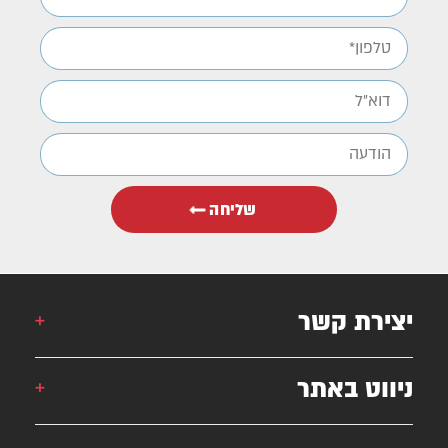
שליחה
יצירת קשר
אורן: 052-6868777
ניווט באתר
אילן: 052-5556454
051-2625339