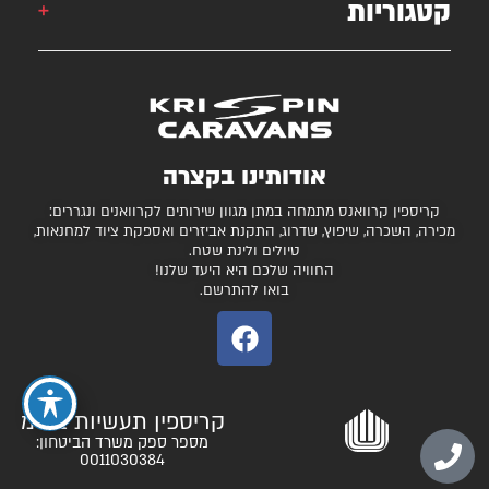
קטגוריות
קרוואן
krispincaravans@gmail.com
השירותים שלנו
עצמונה 16, אזה"ת מישור אדומים
גלרייה
קרוואנים למכירה
חניונים מומלצים
ציוד ואביזרים נלווים
בדיקת כושר גרירה
נגררים ורכבי RV
אודותינו בקצרה
המגזין
קרונות סוסים
קריספין קרוואנס מתמחה במתן מגוון שירותים לקרוואנים ונגררים:
יצירת קשר
מכירה, השכרה, שיפוץ, שדרוג, התקנת אביזרים ואספקת ציוד למחנאות,
טיולים ולינת שטח.
תקנון ותנאי שימוש
החוויה שלכם היא היעד שלנו!
בואו להתרשם.
קריספין תעשיות בע"מ
מספר ספק משרד הביטחון:
0011030384