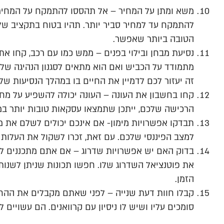
משא ומתן על המחיר – אל תהססו להתמקח על המחיר עם
להתמקח עד למחיר סביר יותר. תהיו בטוח בתקציב ש
הטובה ביותר שאפשר.
נסיעת מבחן ובילוי בפנים – ממש כמו עם רכב, קחו את
מתמודד על הכביש ואם הוא מתאים לסגנון הנהיגה שלכם
זה יעזור לכם לדמיין את החיים בו במהלך הנסיעות של
קחו בחשבון את העונה – העונה יכולה להשפיע על מחיר
הרכישה שלכם, ייתכן שתמצאו עסקאות טובות יותר במ
תבדקו אפשרויות מימון- אם אינכם יכולים לשלם את 
למצב הפיננסי שלכם. עם זאת, זכרו לשקול את העלות ה
בדוק האם יש אפשרויות שדרוג – אם אתם מתכננים ל
את פוטנציאל השדרוג שלו. חפשו תכונות שניתן לשנ
הזמן.
קבלו חוות דעת שנייה – לפני שאתם מקבלים את ההח
סומכים עליו ושיש לו ניסיון עם קרוואנים. הם עשויי