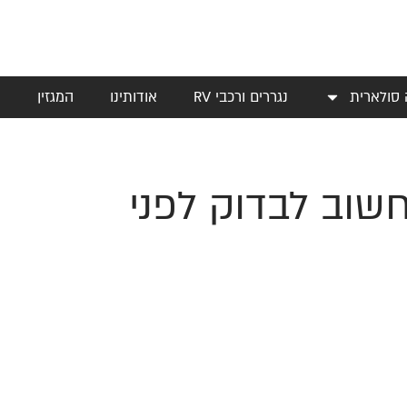
 סולארית
נגררים ורכבי RV
אודותינו
המגזין
י
שוב לבדוק לפני