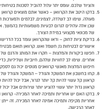
והציוד שלכם. עומס יתר עלול להוביל לסכנות בטיחותי
בדקו היטב את הקרוואן – כאשר אתם מוצאים קרוואן פ
מעולה. שימו לב לשלדה, לצמיגים, לבלמים ולמערכות 
שכן אלה עלולים לגרום לבעיות משמעותיות בהמשך. א
של מכונאי מקצועי במידת הצורך.
בדיקת ציות לחוק – ודאו שהקרוואן עומד בכל הדרישות
אישורים לבטיחות גז, חשמל ואש. קרוואן תואם מבטי
חפשו ביקורות והמלצות – חקרו את המותג והדגם של הק
אחרים. שימו לב לחוויות שלהם, חיוביות ושליליות, כדי 
חיפוש המלצות מאנשי קרוואנים מנוסים יכול גם לספק
קחו בחשבון את המשקל והגודל – המשקל והגודל של ה
קראוון קל עשוי להיות קל יותר לגרור, אבל יכול להיו
קראוון גדול יותר עשוי להציע יותר שירותים אבל יכול ל
בדקו האם יש אחריות ותמיכה לאחר המכירה- קרוואן 
אחריות מקיפה ותמיכה אמינה לאחר המכירה. זה ייתן
לאחר הרכישה.