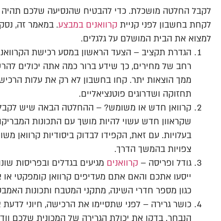
לקבל החלטה מושכלת. כדי להבטיח שהנסיעה שלכם תהיה חל
לקחת בחשבון לפני קניית
קרוואנים במבצע
. במאמר זה, נסק
למצוא את הבית המושלם על גלגלים.
הגדרת תקציב – הצעד הראשון במסע רכישת הקרוואנים
רחב של מחירים, כך שידע ברור כמה אתה יכולים לה
ממך הוצאות יתר. קחו בחשבון לא רק את עלות הרכישה
תחזוקה ושדרוגים פוטנציאליים.
קרוואן חדש או משומש? – ההחלטה הבאה שיש לקבל ה
שקראוון חדש עשוי להיות מושך עם התכונות המבריקות
בעלויות. עם זאת, הקפידו לבדוק ביסודיות קרוואן משו
צפויות בהמשך הדרך.
גודל ופריסה –
קרוואנים
מגיעים בגדלים ובפריסות שונ
ייסעו אתכם והאם אתם מעדיפים קרוואן קומפקטי או 
כגון מספר חדרי השינה, מתקני המטבח ותכונות האמבטי
כושר גרירה – לפני שתסיימו את הרכישה, חיוני לדעת
הנבחר. בדקו את יכולת הגרירה של המכונית שלכם ווד