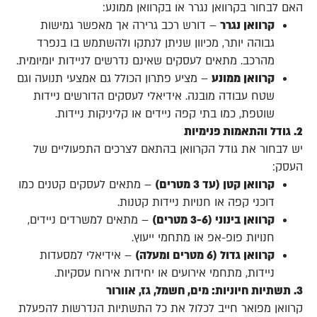
האם לבחור בקרוואן נגרר או בקרוואן ממונע:
קרוואן נגרר
– דורש רכב גרירה אך מאפשר גמישות
גבוהה יותר, מכיוון שניתן לנתקו ולהשתמש בו בנפרד
מהרכב. מתאים לעסקים שאינם נדרשים לניידות יומיומית.
קרוואן ממונע
– מציע פתרון הכולל גם אמצעי תנועה וגם
שטח עבודה מובנה. אידיאלי לעסקים הדורשים ניידות
שוטפת, כמו בתי קפה ניידים או קליניקות ניידות.
2. גודל והתאמות פנימיות
יש לבחור את גודל הקרוואן בהתאם לצרכים התפעוליים של
העסק:
קרוואן קטן (עד 3 מטרים)
– מתאים לעסקים קטנים כמו
דוכני קפה או חנויות ניידות קטנות.
קרוואן בינוני (3-6 מטרים)
– מתאים למשרדים ניידים,
חנויות פופ-אפ או מתחמי ייעוץ.
קרוואן גדול (6 מטרים ומעלה)
– אידיאלי למסעדות
ניידות, מתחמי אירועים או יחידות אירוח עסקיות.
3. תשתיות חיוניות: מים, חשמל, גז, אוורור
קרוואן מפואר חייב לכלול את כל התשתיות הנדרשות להפעלת