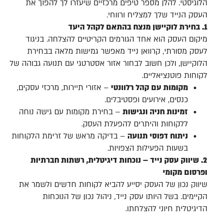
הלוגיסטי. להלן מספר טיפים מרכזיים שיעזרו לך להפוך את
העסק הנייד שלך למצליח ורווחי.
1. בחירת לוקיישן מנצח בהתאם לקהל היעד
מיקום העסק הוא אחד הגורמים הקריטיים להצלחה. בניגוד
לעסק מסורתי, קרוואן נייד מאפשר גמישות מלאה בבחירת
הלוקיישן, ולכן חשוב לבחור אזור אסטרטגי עם תנועה גבוהה של
לקוחות פוטנציאליים.
מקומות עם קהל רלוונטי
– אזורי תיירות, מרכזי עסקים,
כנסים, אירועים ופסטיבלים.
זמינות חניה ונגישות
– בחירת מקומות עם גישה נוחה
ללקוחות והיתרים להפעלת העסק.
ניתוח דפוסי תנועה
– בדיקה מראש של זרימת הלקוחות
בשעות הפעילות הצפויות.
2. שיווק עסק נייד – נוכחות דיגיטלית, רשתות חברתיות
ופרסום מקומי
שיווק נכון של העסק יסייע להביא לקוחות חדשים ולשמר את
הקיימים. בשל היותו עסק נייד, ניהול נכון של הנוכחות
הדיגיטלית חיוני להצלחתו.