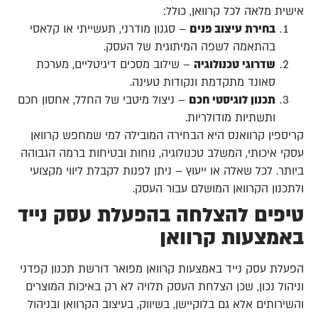
אישית מלאה לכל קרוואן, כולל:
בחירת עיצוב פנים
– סגנון מודרני, תעשייתי או קלאסי
בהתאמה לשפה המיתוגית של העסק.
שדרוגי טכנולוגיה
– שילוב מסכים דיגיטליים, מערכת
סאונד מתקדמת ונקודות טעינה.
תכנון לוגיסטי חכם
– ניצול מיטבי של החלל, אחסון חכם
ותשתיות מודולריות.
קריספין קרוואנס היא הבחירה המובילה למי שמחפש קרוואן
עסקי איכותי, המשלב טכנולוגיה, נוחות ובטיחות ברמה הגבוהה
ביותר. לכל שאלה או ייעוץ – ניתן לפנות לקבלת ליווי מקצועי
ולתכנון הקרוואן המושלם עבור העסק.
טיפים להצלחה בהפעלת עסק נייד
באמצעות קרוואן
הפעלת עסק נייד באמצעות קרוואן מפואר דורשת תכנון קפדני
וניהול נכון, שכן הצלחת העסק תלויה לא רק באיכות המוצרים
והשירותים אלא גם בלוקיישן, בשיווק, בעיצוב הקרוואן ובניהול