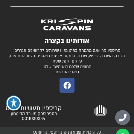
השירותים שלנו
עצמונה 16, אזה"ת מישור אדומים
גלרייה
קרוואנים למכירה
חניונים מומלצים
ציוד ואביזרים נלווים
בדיקת כושר גרירה
נגררים ורכבי RV
אודותינו בקצרה
המגזין
קרונות סוסים
קריספין קרוואנס מתמחה במתן מגוון שירותים לקרוואנים ונגררים:
יצירת קשר
מכירה, השכרה, שיפוץ, שדרוג, התקנת אביזרים ואספקת ציוד למחנאות,
טיולים ולינת שטח.
תקנון ותנאי שימוש
החוויה שלכם היא היעד שלנו!
בואו להתרשם.
קריספין תעשיות בע"מ
מספר ספק משרד הביטחון:
0011030384
כל הזכויות שמורות © קריספין קרוואנס