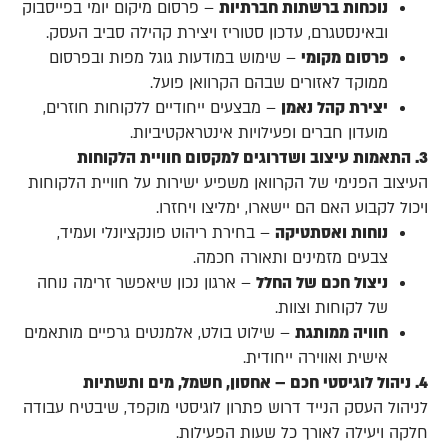
נוכחות ברשתות חברתיות
– פרסום מיקום יומי בפייסבוק
ובאינסטגרם, עדכון סטוריז ויצירת קהילה סביב העסק.
פרסום מקומי
– שימוש במודעות גוגל מפות ובפרסום
ממוקד לאזורים שבהם הקרוואן פועל.
יצירת קהל נאמן
– מבצעים ייחודיים ללקוחות חוזרים,
מועדון חברים ופעילויות אינטראקטיביות.
3. התאמות עיצוב ושדרוגים למקסום חוויית הלקוחות
העיצוב הפנימי של הקרוואן משפיע ישירות על חוויית הלקוחות
ויכול לקבוע האם הם יישארו, ימליצו ויחזרו.
נוחות ואסתטיקה
– בחירת ריהוט פונקציונלי ועמיד,
צבעים מזמינים ותאורה חכמה.
ניצול חכם של החלל
– ארגון נכון שיאפשר זרימה נוחה
של לקוחות וצוות.
חוויה ממותגת
– שילוט בולט, אלמנטים גרפיים מותאמים
אישית ואווירה ייחודית.
4. ניהול לוגיסטי חכם – אחסון, חשמל, מים ותשתיות
לניהול העסק הנייד דרוש פתרון לוגיסטי מוקפד, שיבטיח עבודה
חלקה ויעילה לאורך כל שעות הפעילות.