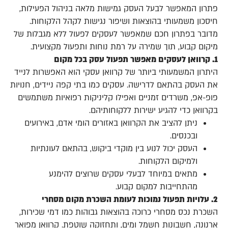
פתרון המאפשר לבעל העסק גמישות מלאה בניהול הפעילות,
חיסכון משמעותי בהוצאות ושיפור נגישות לקהל הלקוחות.
מדובר בפתרון חכם שמאפשר לעסקים לפעול ללא מגבלות של
מיקום קבוע, תוך שמירה על רמת נוחות ותפעול מקצועית.
1. קרוואן לעסקים מאפשר תפעול עסק בכל מקום
היתרון המשמעותי ביותר של קרוואן עסקי הוא האפשרות לנייד
את העסק בהתאם לדרישה. עסקים כמו בתי קפה ניידים, חנויות
פופ-אפ, משרדים זמניים ואפילו קליניקות רפואיות משתמשים
בקרוואן כדי להגיע ישירות ללקוחותיהם.
ניתן להציב את הקרוואן באזורים הומי אדם, באירועים
ובכנסים.
העסק יכול לנוע בין מוקדי ביקוש, בהתאם לעונתיות
ולמיקום הלקוחות.
מתאים במיוחד לבעלי עסקים שרוצים להימנע
מהתחייבות למקום קבוע.
2. עלויות תפעול נמוכות לעומת השכרת מקום מסחרי
השכרת נכס מסחרי כרוכה בהוצאות גבוהות כמו דמי שכירות,
ארנונה, חשבונות חשמל ומים, ותחזוקה שוטפת. קרוואן מפואר