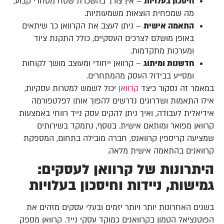
חיסכון בעלויות
– אין צורך בהשכרת שטח מסחרי קבוע,
מה שמפחית הוצאות משמעותיות.
התאמה אישית
– ניתן לעצב את הקרוואן כך שיתאים
באופן מושלם לצרכים העסקיים, כולל התקנת ציוד
ומערכות מתקדמות.
חדשנות ומיתוג
– קרוואן ייחודי ומעוצב מושך לקוחות
ומסייע בבידול העסק מהמתחרים.
במאמר זה נסקור כיצד
קרוואן
יכול לשמש למטרות עסקיות,
אילו התאמות ושדרוגים נדרשים להפוך אותו לפלטפורמה
אידיאלית לעבודה, ואיך ניתן להקים עסק נייד רווחי באמצעות
קרוואן מפואר ומותאם אישית. בנוסף, נתמקד בשירותים
שמציעה קריספין קרוואנס, חברה מובילה בתחום, המספקת
קרוואנים בהתאמה אישית מלאה.
היתרונות של קרוואן לעסקים:
גמישות, ניידות וחיסכון בעלויות
בשנים האחרונות יותר ויותר יזמים ובעלי עסקים מזהים את
הפוטנציאל הטמון בקרוואנים כמוקד עסקי נייד. קרוואן מספק