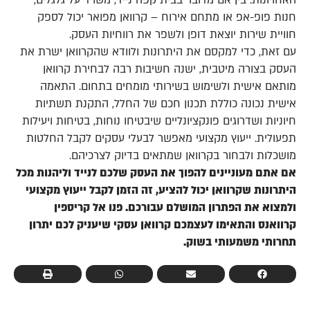
האחרונות. בין אם מדובר בבית קפה נייד, משרד על גלגלים,
חנות פופ-אפ או מתחם אירוח – קרוואן מפואר יכול לספק
חוויית שירות יוצאת דופן ולשפר את רווחיות העסק.
עם זאת, כדי למקסם את היתרונות ולוודא שהקרוואן ישרת את
העסק בצורה מיטבית, ישנה חשיבות רבה לבחירת קרוואן
מותאם אישית ולשימוש בשירותי מומחים בתחום. התאמה
אישית נכונה כוללת תכנון חכם של החלל, התקנת תשתיות
חיוניות ושדרוגים פונקציונליים שיבטיחו נוחות, בטיחות ויעילות
תפעולית. ייעוץ מקצועי מאפשר לבעלי עסקים לקבל החלטות
מושכלות ולבחור בקרוואן שמתאים בדיוק לצרכיהם.
אם אתם מעוניינים להפוך את העסק שלכם לנייד וליהנות מכל
היתרונות שקרוואן יכול להציע, זה הזמן לקבל ייעוץ מקצועי
ולמצוא את הפתרון המושלם עבורכם. פנו אל קריספין
קרוואנס והתאימו לעצמכם קרוואן עסקי שיעניק לכם יתרון
תחרותי משמעותי בשוק.