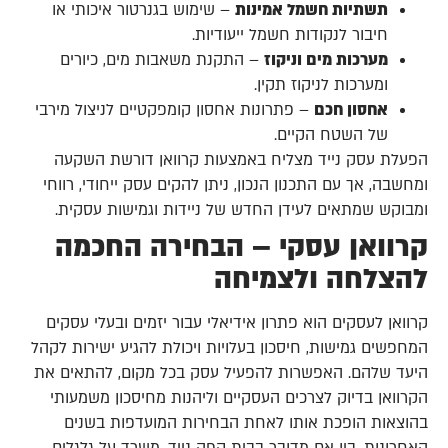
תשתיות חשמל אמינות
– שימוש בגנרטור איכותי או
חיבור לנקודות חשמל ייעודיות.
מערכות מים וניקוז
– התקנת משאבות מים, כיורים
ומערכות לניקוז תקין.
אחסון חכם
– פתרונות אחסון קומפקטיים לניצול מירבי
של השטח הקיים.
הפעלת עסק נייד מצליח באמצעות קרוואן דורשת השקעה
ומחשבה, אך עם התכנון הנכון, ניתן להקים עסק ייחודי, רווחי
ומבוקש שמתאים לעידן החדש של ניידות וגמישות עסקית.
קרוואן עסקי – הבחירה החכמה
להצלחה ולצמיחה
קרוואן לעסקים הוא פתרון אידיאלי עבור יזמים ובעלי עסקים
המחפשים גמישות, חיסכון בעלויות ויכולת להגיע ישירות לקהל
היעד שלהם. האפשרות להפעיל עסק בכל מקום, להתאים את
הקרוואן בדיוק לצרכים העסקיים וליהנות מחיסכון משמעותי
בהוצאות הופכת אותו לאחת הבחירות המועדפות בשנים