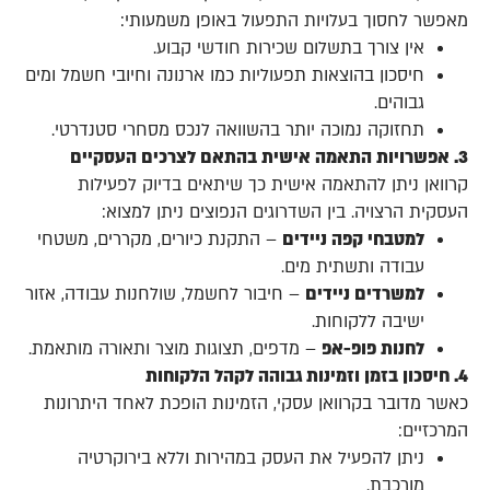
מאפשר לחסוך בעלויות התפעול באופן משמעותי:
אין צורך בתשלום שכירות חודשי קבוע.
חיסכון בהוצאות תפעוליות כמו ארנונה וחיובי חשמל ומים
גבוהים.
תחזוקה נמוכה יותר בהשוואה לנכס מסחרי סטנדרטי.
3. אפשרויות התאמה אישית בהתאם לצרכים העסקיים
קרוואן ניתן להתאמה אישית כך שיתאים בדיוק לפעילות
העסקית הרצויה. בין השדרוגים הנפוצים ניתן למצוא:
למטבחי קפה ניידים
– התקנת כיורים, מקררים, משטחי
עבודה ותשתית מים.
למשרדים ניידים
– חיבור לחשמל, שולחנות עבודה, אזור
ישיבה ללקוחות.
לחנות פופ-אפ
– מדפים, תצוגות מוצר ותאורה מותאמת.
4. חיסכון בזמן וזמינות גבוהה לקהל הלקוחות
כאשר מדובר בקרוואן עסקי, הזמינות הופכת לאחד היתרונות
המרכזיים:
ניתן להפעיל את העסק במהירות וללא בירוקרטיה
מורכבת.