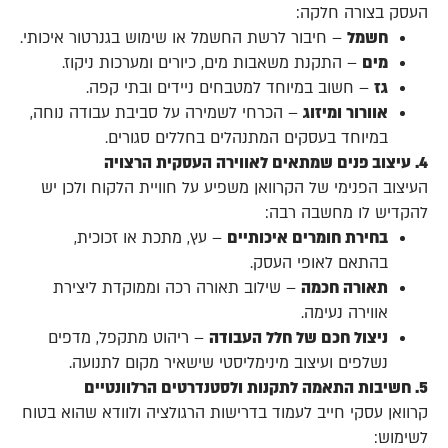
העסק בצורה חלקה:
חשמל
– חיבור לרשת החשמל או שימוש בגנרטור איכותי.
מים
– התקנת משאבות מים, כיורים ומערכות ניקוז.
גז
– חשוב במיוחד למטבחים ניידים ובתי קפה.
אוורור ומיזוג
– הכרחי לשמירה על סביבת עבודה נוחה,
במיוחד בעסקים המתנהלים בחללים סגורים.
4. עיצוב פנים שמתאים לאווירה העסקית הרצויה
העיצוב הפנימי של הקרוואן משפיע על חוויית הלקוח ולכן יש
להקדיש לו מחשבה רבה:
בחירת חומרים איכותיים
– עץ, מתכת או זכוכית,
בהתאם לאופי העסק.
תאורה חכמה
– שילוב תאורה רכה וממוקדת ליצירת
אווירה נעימה.
ניצול חכם של חלל העבודה
– ריהוט מתקפל, מדפים
נשלפים ועיצוב מינימליסטי שישאיר מקום לתנועה.
5. חשיבות התאמה לתקנות ולסטנדרטים הרלוונטיים
קרוואן עסקי חייב לעמוד בדרישות הרגולציה ולוודא שהוא בטוח
לשימוש: