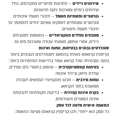
שירותים ניידים
– פתרונות סניטריים מתקדמים, כולל
שירותים כימיים ומערכות ניקוז חדשניות.
גנרטורים ותשתיות חשמל
– חיבורי חשמל איכותיים
וגנרטורים עוצמתיים לעסקים שאינם יכולים להסתמך על
חיבורי חשמל חיצוניים.
מטבחים וחללים פונקציונליים
– התאמות למטבחים
ניידים, אזורי אחסון, משטחי עבודה ומערכות מים וגז.
סטנדרטים גבוהים בבטיחות, נוחות ואיכות
קריספין קרוואנס פועלת בהתאם לסטנדרטים הגבוהים ביותר
בענף, ומבטיחה שכל קרוואן עומד בדרישות המחמירות ביותר:
בטיחות קונסטרוקטיבית
– שימוש בחומרי גלם עמידים,
שלדת חיזוק ובידוד איכותי.
נוחות מירבית
– תכנון פונקציונלי המתאים לעבודה
ממושכת בתוך הקרוואן.
בקרת איכות קפדנית
– בדיקות תקופתיות להבטחת
איכות המוצרים והשירותים.
התאמה אישית מלאה לכל עסק
כל עסק הוא ייחודי, ולכן קריספין קרוואנס מציעה התאמה