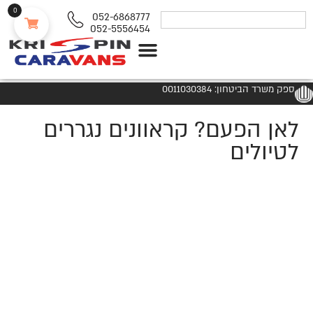
0
052-6868777
052-5556454
נגררים ורכבי RV
ספק משרד הביטחון: 0011030384
לאן הפעם? קראוונים נגררים
לטיולים