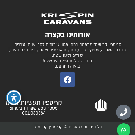
השירותים שלנו
עצמונה 16, אזה"ת מישור אדומים
גלרייה
קרוואנים למכירה
חניונים מומלצים
ציוד ואביזרים נלווים
בדיקת כושר גרירה
נגררים ורכבי RV
אודותינו בקצרה
המגזין
קרונות סוסים
קריספין קרוואנס מתמחה במתן מגוון שירותים לקרוואנים ונגררים:
יצירת קשר
מכירה, השכרה, שיפוץ, שדרוג, התקנת אביזרים ואספקת ציוד למחנאות,
טיולים ולינת שטח.
תקנון ותנאי שימוש
החוויה שלכם היא היעד שלנו!
בואו להתרשם.
קריספין תעשיות בע"מ
מספר ספק משרד הביטחון:
0011030384
כל הזכויות שמורות © קריספין קרוואנס