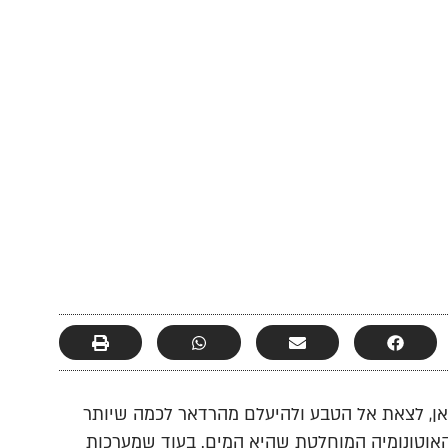
ט: להניע את הקרוואן, לצאת אל הטבע ולהיעלם מהרדאר לכמה שיותר
האוטונומיה המוחלטת שהיא המים. בעוד שמערכות