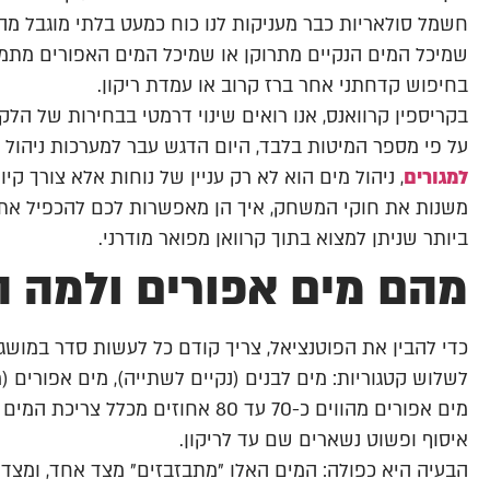
חשמל סולאריות כבר מעניקות לנו כוח כמעט בלתי מוגבל מ
שמיכל המים הנקיים מתרוקן או שמיכל המים האפורים מת
בחיפוש קדחתני אחר ברז קרוב או עמדת ריקון.
בקריספין קרוואנס, אנו רואים שינוי דרמטי בבחירות של הל
על פי מספר המיטות בלבד, היום הדגש עבר למערכות ניהול 
למגורים
, ניהול מים הוא לא רק עניין של נוחות אלא צורך קי
משנות את חוקי המשחק, איך הן מאפשרות לכם להכפיל את 
ביותר שניתן למצוא בתוך קרוואן מפואר מודרני.
מהם מים אפורים ולמה ה
כדי להבין את הפוטנציאל, צריך קודם כל לעשות סדר במושג
לשלוש קטגוריות: מים לבנים (נקיים לשתייה), מים אפורים (
מים אפורים מהווים כ-70 עד 80 אחוז
איסוף ופשוט נשארים שם עד לריקון.
הבעיה היא כפולה: המים האלו "מתבזבזים" מצד אחד, ומצד