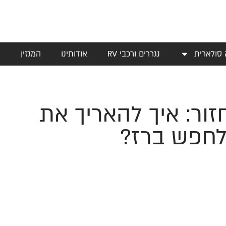
 סולארית
נגררים ורכבי RV
אודותינו
המגזין
י
זור: איך להאריך את
לחפש ברז?