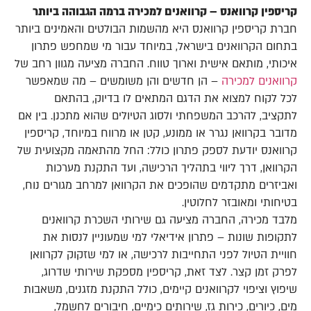
קריספין קרוואנס – קרוואנים למכירה ברמה הגבוהה ביותר
חברת קריספין קרוואנס היא מהשמות הבולטים והאמינים ביותר
בתחום הקרוואנים בישראל, במיוחד עבור מי שמחפש פתרון
איכותי, מותאם אישית וארוך טווח. החברה מציעה מגוון רחב של
קרוואנים למכירה
– הן חדשים והן משומשים – מה שמאפשר
לכל לקוח למצוא את הדגם המתאים לו בדיוק, בהתאם
לתקציב, להרכב המשפחתי ולסוג הטיולים שהוא מתכנן. בין אם
מדובר בקרוואן נגרר או ממונע, קטן או מרווח במיוחד, קריספין
קרוואנס יודעת לספק פתרון כולל: החל מהתאמה מקצועית של
הקרוואן, דרך ליווי בתהליך הרכישה, ועד התקנת מערכות
ואביזרים מתקדמים שהופכים את הקרוואן למרחב מגורים נוח,
בטיחותי ומאובזר לחלוטין.
מלבד מכירה, החברה מציעה גם שירותי השכרת קרוואנים
לתקופות שונות – פתרון אידיאלי למי שמעוניין לנסות את
חוויית הטיול לפני התחייבות לרכישה, או למי שזקוק לקרוואן
לפרק זמן קצר. לצד זאת, קריספין מספקת שירותי שדרוג,
שיפוץ וציפוי לקרוואנים קיימים, כולל התקנת מזגנים, משאבות
מים, כיורים, כירות גז, שירותים כימיים, חיבורים לחשמל,