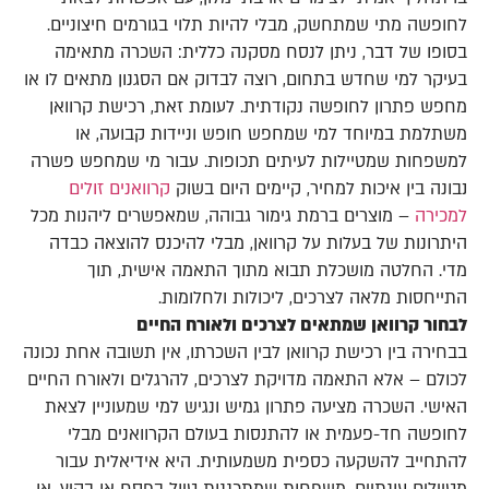
לחופשה מתי שמתחשק, מבלי להיות תלוי בגורמים חיצוניים.
בסופו של דבר, ניתן לנסח מסקנה כללית: השכרה מתאימה
בעיקר למי שחדש בתחום, רוצה לבדוק אם הסגנון מתאים לו או
מחפש פתרון לחופשה נקודתית. לעומת זאת, רכישת קרוואן
משתלמת במיוחד למי שמחפש חופש וניידות קבועה, או
למשפחות שמטיילות לעיתים תכופות. עבור מי שמחפש פשרה
נבונה בין איכות למחיר, קיימים היום בשוק
קרוואנים זולים
למכירה
– מוצרים ברמת גימור גבוהה, שמאפשרים ליהנות מכל
היתרונות של בעלות על קרוואן, מבלי להיכנס להוצאה כבדה
מדי. החלטה מושכלת תבוא מתוך התאמה אישית, תוך
התייחסות מלאה לצרכים, ליכולות ולחלומות.
לבחור קרוואן שמתאים לצרכים ולאורח החיים
בבחירה בין רכישת קרוואן לבין השכרתו, אין תשובה אחת נכונה
לכולם – אלא התאמה מדויקת לצרכים, להרגלים ולאורח החיים
האישי. השכרה מציעה פתרון גמיש ונגיש למי שמעוניין לצאת
לחופשה חד-פעמית או להתנסות בעולם הקרוואנים מבלי
להתחייב להשקעה כספית משמעותית. היא אידיאלית עבור