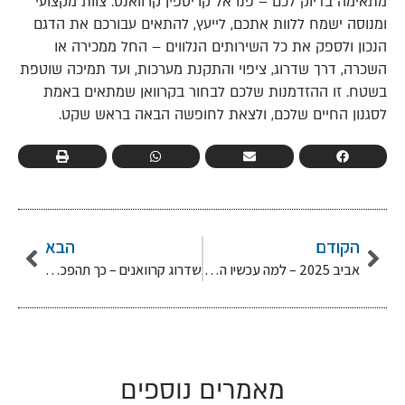
מתאימה בדיוק לכם – פנו אל קריספין קרוואנס. צוות מקצועי
ומנוסה ישמח ללוות אתכם, לייעץ, להתאים עבורכם את הדגם
הנכון ולספק את כל השירותים הנלווים – החל ממכירה או
השכרה, דרך שדרוג, ציפוי והתקנת מערכות, ועד תמיכה שוטפת
בשטח. זו ההזדמנות שלכם לבחור בקרוואן שמתאים באמת
לסגנון החיים שלכם, ולצאת לחופשה הבאה בראש שקט.
הקודם
הבא
אביב 2025 – למה עכשיו הזמן המושלם לרכוש קרוואן?
שדרוג קרוואנים – כך תהפכו את הקרוואן הישן לבית חלומות
מאמרים נוספים