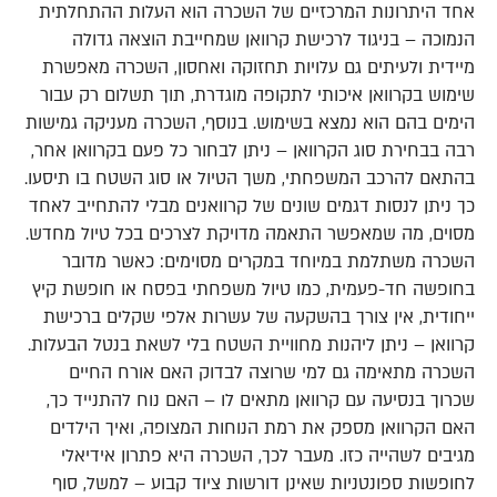
אחד היתרונות המרכזיים של השכרה הוא העלות ההתחלתית
הנמוכה – בניגוד לרכישת קרוואן שמחייבת הוצאה גדולה
מיידית ולעיתים גם עלויות תחזוקה ואחסון, השכרה מאפשרת
שימוש בקרוואן איכותי לתקופה מוגדרת, תוך תשלום רק עבור
הימים בהם הוא נמצא בשימוש. בנוסף, השכרה מעניקה גמישות
רבה בבחירת סוג הקרוואן – ניתן לבחור כל פעם בקרוואן אחר,
בהתאם להרכב המשפחתי, משך הטיול או סוג השטח בו תיסעו.
כך ניתן לנסות דגמים שונים של קרוואנים מבלי להתחייב לאחד
מסוים, מה שמאפשר התאמה מדויקת לצרכים בכל טיול מחדש.
השכרה משתלמת במיוחד במקרים מסוימים: כאשר מדובר
בחופשה חד-פעמית, כמו טיול משפחתי בפסח או חופשת קיץ
ייחודית, אין צורך בהשקעה של עשרות אלפי שקלים ברכישת
קרוואן – ניתן ליהנות מחוויית השטח בלי לשאת בנטל הבעלות.
השכרה מתאימה גם למי שרוצה לבדוק האם אורח החיים
שכרוך בנסיעה עם קרוואן מתאים לו – האם נוח להתנייד כך,
האם הקרוואן מספק את רמת הנוחות המצופה, ואיך הילדים
מגיבים לשהייה כזו. מעבר לכך, השכרה היא פתרון אידיאלי
לחופשות ספונטניות שאינן דורשות ציוד קבוע – למשל, סוף