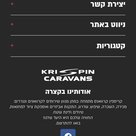
יצירת קשר
אורן: 052-6868777
ניווט באתר
אילן: 052-5556454
051-2625339
קטגוריות
קרוואן
krispincaravans@gmail.com
השירותים שלנו
עצמונה 16, אזה"ת מישור אדומים
גלרייה
קרוואנים למכירה
חניונים מומלצים
ציוד ואביזרים נלווים
בדיקת כושר גרירה
נגררים ורכבי RV
אודותינו בקצרה
המגזין
קרונות סוסים
קריספין קרוואנס מתמחה במתן מגוון שירותים לקרוואנים ונגררים:
יצירת קשר
מכירה, השכרה, שיפוץ, שדרוג, התקנת אביזרים ואספקת ציוד למחנאות,
טיולים ולינת שטח.
תקנון ותנאי שימוש
החוויה שלכם היא היעד שלנו!
בואו להתרשם.