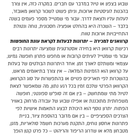
שבוע בצפון או טיול במדבר עם חברים. במקרה כזה, אין צורך
בהכנות לוגיסטיות ארוכות, וניתן פשוט לשכור קרוואן מאובזר,
לעלות עליו ולצאת לדרך. עבור מי שמטייל מספר פעמים בשנה
בלבד – השכרה היא בהחלט אופציה חסכונית, נוחה ונטולת
התחייבויות ארוכות טווח.
קרוואנים למכירה – יתרונות לבעלות לקראת עונת החופשות
רכישת קרוואן היא בחירה אסטרטגית שמציעה יתרונות רבים
עבור מי שמטייל לעיתים קרובות או מחפש פתרון חופשה גמיש,
עצמאי ומשתלם לאורך זמן. אחד היתרונות הבולטים של בעלות
על קרוואן הוא הזמינות המלאה – אין צורך בתיאומים מראש,
בהשכרות לפי תאריכים פנויים או בהתפשרות על סוג הקרוואן.
הקרוואן הפרטי שלכם זמין בכל רגע נתון, מה שמאפשר לצאת
לטיול מתי שמתחשק – בין אם זה סופ"ש ספונטני, חופשה
משפחתית מתוכננת או אפילו שבוע של עבודה מרחוק באוויר
הפתוח. יתרון נוסף הוא היכולת לבצע התאמות אישיות לפי
הצרכים הספציפיים – בין אם מדובר בהוספת ציוד, בניית
פתרונות אחסון נוחים, התקנת מערכות חשמל סולאריות, מזגן,
מטבחון מלא או שדרוג הריפוד והריהוט – כל פרט קטן הופך