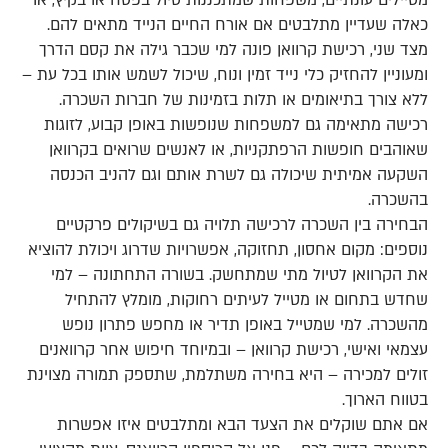
מטיילים עונתיים, משפחות שמתכננות טיול בפסח או בקיץ, או
כאלה שעדיין מתלבטים אם אורח החיים הנייד מתאים להם.
מצד שני, רכישת קרוואן פונה למי שכבר גילה את קסם הדרך
ומעוניין להחזיק כלי נייד זמין ונוח, שיכול לשמש אותו בכל עת –
ללא צורך בתיאומים או תלות בזמינות של חברות השכרה.
רכישה מתאימה גם למשפחות שנופשות באופן קבוע, לזוגות
שאוהבים חופשות הרפתקניות, או לאנשים שרואים בקרוואן
השקעה אמיתית שיכולה גם לשרת אותם וגם להניב הכנסה
בהשכרה.
הבחירה בין השכרה לרכישה תלויה גם בשיקולים פרקטיים
נוספים: מקום אחסון, תחזוקה, אפשרויות שדרוג ויכולת להוציא
את הקרוואן לטיול מתי שמתחשק. בשורה התחתונה – למי
שחדש בתחום או מטייל לעיתים רחוקות, מומלץ להתחיל
מהשכרה. למי שמטייל באופן תדיר או מחפש פתרון נופש
עצמאי ואישי, רכישת קרוואן – ובמיוחד חיפוש אחר קרוואנים
זולים למכירה – היא בחירה משתלמת, שתספק תמורה מצוינת
בטווח הארוך.
אם אתם שוקלים את הצעד הבא ומתלבטים איזו אפשרות