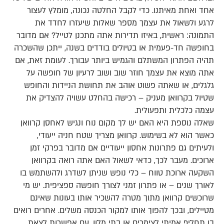
אחד ואחת מאיתנו. כדי לקבל החלטה נכונה, מומלץ לעצור
לרגע ולשאול את עצמך מספר שאלות שיעזרו לחדד את
התמונה: ראשית, באיזו תדירות אתה מתכנן לטייל? אם מדובר
בחופשה חד-פעמית או בטיולים בודדים בשנה, ייתכן שהשכרה
תהיה הפתרון המשתלם והגמיש ביותר עבורך. לעומת זאת, אם
אתה מוצא את עצמך חוזר שוב ושוב לרעיון של חופשה על
גלגלים, או שאתה פשוט אוהב את תחושת הניידות והחופש
שטיול בקרוואן מעניק – רכישה בהחלט עשויה להצדיק את
עצמה כלכלית ותפעולית.
שאלה נוספת היא האם יש לך מקום נוח ונגיש לאחסן קרוואן
כאשר הוא לא בשימוש. קרוואן מצריך שטח חניה ייעודי,
ולעיתים גם פתרונות אחסון ייעודיים אם מדובר בפרקי זמן
ארוכים. מעבר לכך, כדאי לשאול האם אתה רואה בקרוואן
השקעה ארוכת טווח – כלי נופש שניתן לשדרג ולהשתמש בו
לאורך שנים – או פתרון זמני לצורך חופשה ספציפית. יש מי
שרוכשים קרוואן מתוך מטרה להשכיר אותו בעונות שאינם
מטיילים, ובכך להפוך אותו למקור הכנסה משלים. אחרים רואים
בו תחליף אמיתי לצימרים או בתי מלון, עם אפשרות לצאת