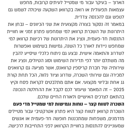
הארוך – בעיקר עבור מי שמטייל לעיתים קרובות, מחפש
עצמאות תפעולית או רואה בקרוואן השקעה שיכולה לשמש גם
לנופש וגם להכנסה צדדית.
במאמר זה נסקור בצורה מקצועית את שני הכיוונים – נבחן את
היתרונות של השכרת קרוואן למי שמחפש פתרון זמני או חוויית
התנסות חד-פעמית, ונציג את היתרונות של רכישת קרוואן למי
שמחפש ניידות לאורך כל השנה, גמישות בשימוש ואפשרות
לשדרוג והתאמה אישית. נבצע גם ניתוח כלכלי שיסייע להבין
מה משתלם יותר לפי תדירות השימוש וסוג הטיולים, ונציג את
שירותיה של חברת קריספין קרוואנס, אשר מציעה גם קרוואנים
למכירה וגם שירותי השכרה, שדרוג וציוד נלווה, הכל תחת קורת
גג אחת ובליווי מקצועי. אם אתם מתלבטים לקראת פסח וקיץ
2025 – זה המאמר שיעזור לכם לקבל את ההחלטה הנכונה
בהתאם לצרכים האישיים ולאורח החיים שלכם.
השכרה לטווח קצר – נוחות וגמישות למי שמטייל מדי פעם
השכרת קרוואן לטווח קצר היא פתרון אטרקטיבי עבור מטיילים
מזדמנים, משפחות שמתכננות חופשה חד-פעמית או אנשים
שמעוניינים להתנסות בחוויית הקרוואן לפני התחייבות לרכישה.