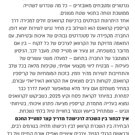
גנרטורים ומטבחים מאובזרים – כל מה שנדרש לשהייה
ממושכת ונוחה בתנאי שטח מגוונים.
אחד היתרונות הבולטים ברכישת קרוואנים זולים למכירה דרך
קריספין קרוואנס הוא השילוב בין מחיר נגיש לשירות יוצא דופן.
החברה מקפידה על סטנדרטים גבוהים של איכות ובטיחות, עם
התאמה מדויקת של הקרוואן לצרכים של כל לקוח – בין אם
מדובר במשפחה, זוג צעיר או מטייל סולו. מעבר לכך, הניסיון
המצטבר של החברה בתחום – למעלה משני עשורים של
פעילות – מבטיח ליווי מקצועי אמיתי, שקיפות מלאה בכל שלב
והתחייבות לשירות מהיר וזמין. בזכות המומחיות של קריספין
קרוואנס, לקוחות רבים מוצאים את הקרוואן האידיאלי עבורם,
במחיר משתלם ועם ציוד מלא שמאפשר לצאת לדרך כבר
למחרת. במיוחד לקראת פסח וקיץ 2025, כשביקוש לקרוואנים
נמצא בעלייה מתמדת, קריספין מציעה פתרון איכותי, בטיחותי
ונגיש – שמתחיל בייעוץ ונגמר בחוויית טיול בלתי נשכחת.
איך לבחור בין השכרה לרכישה? מדריך קצר למטייל החכם
הבחירה בין השכרת קרוואן לבין רכישתו תלויה בגורמים רבים,
ובראשם הרגלי הטיול, צרכים אישיים ואפילו אורח החיים של כל