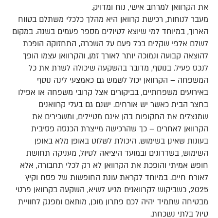
את הקרוואן למרחב אישי, נוח ומדויק.
מעבר לנוחות, רכישת קרוואן היא מהלך כלכלי משתלם בטווח
הארוך, במיוחד למי שיוצא לטיולים מספר פעמים בשנה. במקום
לשלם אלפי שקלים בכל פעם על השכרה, התחזוקה הופכת
להוצאה קבועה ונמוכה יותר לאורך זמן, והקרוואן עצמו הופך
לנכס פעיל. בנוסף, מדובר בהשקעה שיכולה לשרת את כל
המשפחה – הקרוואן יכול לשמש גם כאמצעי לינה נוסף
באירועים משפחתיים, בביקורים אצל קרובי משפחה או אפילו
בחצר הבית כאשר יש אורחים. ישנם גם בעלי קרוואנים
שמנצלים את התקופות בהן אינם מטיילים, ומשכירים את
הקרוואן לאחרים – כך שהרכישה מייצרת הכנסה פסיבית
בעונות שאינן בשימוש. היכולת לשלוט באופן מלא באופן
השימוש, בשדרוגים ובמועד היציאה לטיול, מעניקה תחושת
חופש אמיתי והופכת את הקרוואן לא רק לכלי תחבורה, אלא
לאורח חיים. במיוחד לקראת עונת החופשות של פסח וקיץ
2025, כשביקוש לקרוואנים מגיע לשיא, השקעה בקרוואן פרטי
מבטיחה שתמיד יהיה לכם פתרון מוכן, מותאם ומפנק לחוויית
טיול בלתי נשכחת.