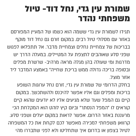
שמורת עין גדי, נחל דוד- טיול
משפחתי נהדר
תגידו לשמורת עין גדי ששמה הוא כשמו של המעיין המפורסם
באזור עם מסלולי טיול רבים. במקום זורם גם נחל דוד מוקף
בבריכות של צמחיית נחלים וצמחיית מדבר. אל תתפלאו לפגוש
שפני סלע שאוהבים לתצפת על המטיילים. במעלה הדרך יש
מדרגות ומי שעולה בהן מגלה מראה מרהיב- שרשרת מפלים
ובסופה בריכה גדולה ממש בריכת שחייה" באמצע המדבר ליד
אזור מוצל.
בחלק הדרומי של שמורת עין גדי, זורם נחל ערוגות השופע
בריכות ומפלים וגם אליו אפשר להיכנס ולהשתכשך. במקום
קיים גם המפל שעד שלא מגיעים אליו לא יודעים שהוא קיים
קוראים לו "המפל הנסתר" וביום קיץ לוהט הוא המקלחת הכי
מרעננת באזור הדרום. אפשר לראות במקום יעלים ושפני סלע.
קרוואן משפחתי למכירה מאפשר לכם לקחת את כל המשפחה
לטיול בצפון או בדרום איך שתחליטו ולא לפני שתבררו מהי