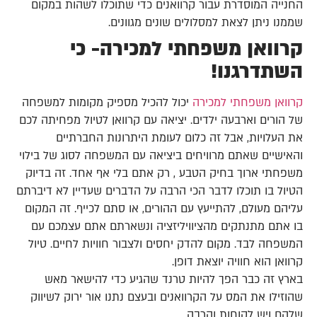
החנייה המוסדרת עבור קרוואנים כדי שתוכלו לשהות במקום
שממנו ניתן לצאת למסלולים שונים מגוונים.
קרוואן משפחתי למכירה- כי
השתדרגנו!
קרוואן משפחתי למכירה
יכול להכיל מספיק מקומות למשפחה
של הורים וארבעה ילדים. יציאה עם קרוואן לטיול מפחיתה לכם
את העלויות, אבל זה כלום לעומת היתרונות החברתיים
והאישיים שאתם מרוויחים ביציאה עם המשפחה לסוג של בילוי
משפחתי ארוך בחיק הטבע , רק אתם בלי אף אחד. זה בדיוק
הטיול בו תוכלו לדבר הכי הרבה על הדברים שעדיין לא דיברתם
עליהם מעולם, להתייעץ עם ההורים, או סתם לכייף. זה המקום
בו אתם מתנתקים מהציוויליזציה ונשארתם אתם עצמכם עם
המשפחה לבד. מקום להדק יחסים ולצבור חוויות לחיים. טיול
קרוואן הוא חוויה יוצאת דופן.
בארץ זה כבר הפך להיות טרנד שהגיע כדי להישאר מאש
שהוזילו את המס על הקרוואנים ובעצם נתנו אור ירוק לשיווק
שלהם ויש לקוחות והרבה.