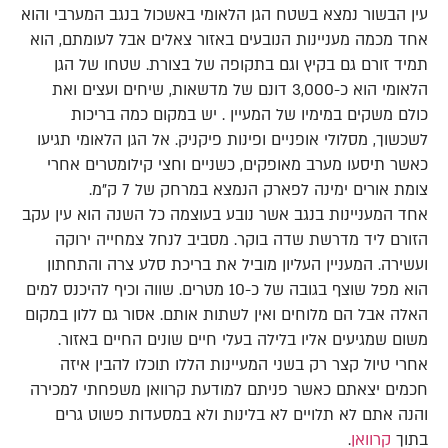
עין הבשור נמצא בשטח הגן הלאומי באשכול בנגב המערבי והוא
אחד מכמה מעניינות הנובעים באזור צאלים אבל לעומתם, הוא
תמיד זורם גם בקיץ וגם בתקופה של בצורת. שטחו של הגן
הלאומי הוא כ-3,000 דונם של מדשאות, שיחים ועצים ואת
כולם משקים במימיו של המעיין . יש במקום כמה בריכות
לשכשוך, מסלולי אופניים ופינות פיקניק. אל הגן הלאומי תגיעו
כאשר תיסעו מערב מאופקים, כשניים וחצי קילומטרים אחרי
צומת אורים ימינה לפארק הנמצא במרחק של 7 ק"מ.
אחד המעניינות בנגב אשר נובע בעוצמה כל השנה הוא עין עקב
הזורם ליד מדרשת שדה בוקר. מסביב לנחל צמחייה ירוקה
ועשירה. המעניין העליון מוביל את בריכת סלע צרה והתחתון
הוא מפל שוצף בגובה של כ-10 מטרים. שווה וכיף להיכנס למים
האלה אבל הם מלוחים ואין לשתות אותם. אסור גם ללון במקום
משום שמגיעים אליו בלילה בעלי חיים שונים החיים באזור.
אחרי טיול קצר רק בשני המעיינות הללו תוכלו להבין איזה
חכמים יצאתם כאשר פניתם למודעת קרוואן משפחתי למכירה
והנה אתם לא תלויים לא בלינות ולא במסעדות פשוט גרים
בתוך
קרוואן
.