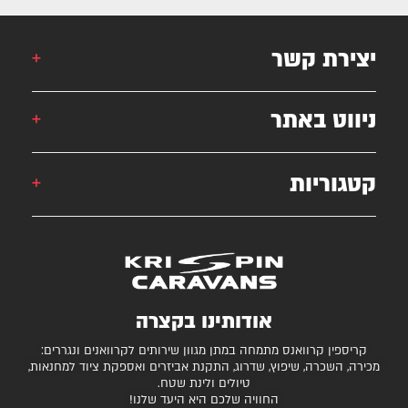
יצירת קשר
אורן: 052-6868777
ניווט באתר
אילן: 052-5556454
051-2625339
קטגוריות
קרוואן
krispincaravans@gmail.com
השירותים שלנו
עצמונה 16, אזה"ת מישור אדומים
גלרייה
קרוואנים למכירה
חניונים מומלצים
ציוד ואביזרים נלווים
בדיקת כושר גרירה
נגררים ורכבי RV
אודותינו בקצרה
המגזין
קרונות סוסים
קריספין קרוואנס מתמחה במתן מגוון שירותים לקרוואנים ונגררים:
יצירת קשר
מכירה, השכרה, שיפוץ, שדרוג, התקנת אביזרים ואספקת ציוד למחנאות,
טיולים ולינת שטח.
תקנון ותנאי שימוש
החוויה שלכם היא היעד שלנו!