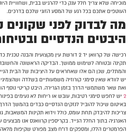
מוכיחה שלא צריך חלל ענק כדי להרגיש בבית, ושחוויית הי
העוטפים אתכם בכל רגע של המסע הזוגי שלכם בדרכים.
מה לבדוק לפני שקונים 
היבטים הנדסיים ובטיחות
רכישה של קרוואן יד 2 דורשת עין מקצועית 
תקינה ובטוחה לשימוש ממושך. הבדיקה הראשונה והחשובה 
והמתלים, שכן הם אלו שאחראים על היציבות של הבית הניי
יש לוודא שאין סימני קורוזיה משמעותיים בשלדה ושהצמיגי
ואת שאר משתמשי הדרך בזמן הגרירה. היבט קריטי נוסף הו
2
יש לחפש סימני רטיבות, עובש או ריחות לא נעימים בפינות
באיטום שיכול להוביל לנזקים הנדסיים כבדים בהמשך הדרך.
צריכות להיבדק תחת עומס, כולל וידוא תקינות המשאבות, ג
האנרגיה בתוך החלל הנייד. בקריספין קרוואנס אנו מבצעים
הפרמטרים הללו, ומספקים דו"ח מצב מפורט שקיפות מלאה ע