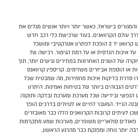
והמגורים בישראל, כאשר יותר ויותר אנשים מגלים את
רך עולם הקרוואנים. בעוד שרכישת כלי רכב חדש
מהניילונים היא משאלת לב של רבים, הרי שהאפשרות לרכוש קרוואן יד 2 הופכת לפתרון אטרקטיבי ומושכל
על איכות הנדסית או על רמת הגימור. רכישה של
קרה של השנים האחרונות במחירים נגישים יותר, תוך
ת או הוספת אביזרים משלימים. קריספין קרוואנס
ו סדרת בדיקות איכות מחמירות, מה שמבטיח שכל
ים הגבוהים ביותר של בטיחות ואמינות. היתרון
הנפשי ובידיעה שכל מערכת ומערכת נבדקה ותוקנה
בנה הנייד. המעבר לחיים או לטיולים בדרכים הופך
בה יותר פשוט וכלכלי כאשר בוחרים באופציה של יד 2, שכן לעיתים קרובות הקרוואנים הללו כבר מאובזרים
ו פאנלים סולאריים משופרים, מערכות שמע מתקדמות
בה יותר נוחה ומפנקת כבר מהרגע הראשון.