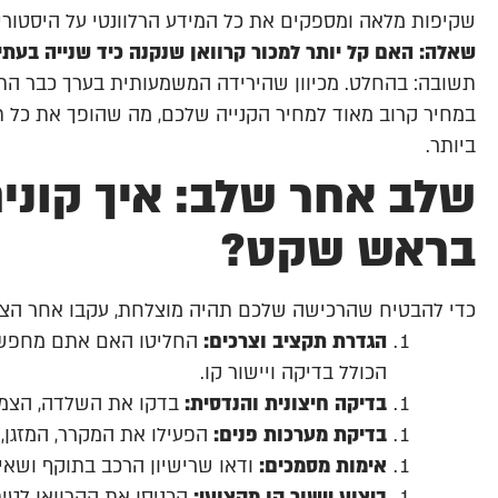
שקיפות מלאה ומספקים את כל המידע הרלוונטי על היסטוריי
שאלה: האם קל יותר למכור קרוואן שנקנה כיד שנייה בעתי
תשובה: בהחלט. מכיוון שהירידה המשמעותית בערך כבר התר
במחיר קרוב מאוד למחיר הקנייה שלכם, מה שהופך את כל 
ביותר.
שלב אחר שלב: איך קוני
בראש שקט?
כדי להבטיח שהרכישה שלכם תהיה מוצלחת, עקבו אחר הצע
הגדרת תקציב וצרכים:
החליטו האם אתם מחפשים 
הכולל בדיקה ויישור קו.
בדיקה חיצונית והנדסית:
בדקו את השלדה, הצמיגי
בדיקת מערכות פנים:
הפעילו את המקרר, המזגן, 
אימות מסמכים:
ודאו שרישיון הרכב בתוקף ושאין 
ביצוע יישור קו מקצועי:
הכניסו את הקרוואן לטי