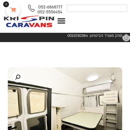
0
052-6868777
052-5556454
נגררים ורכבי RV
ספק משרד הביטחון: 0011030384