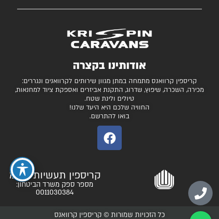
השירותים שלנו
עצמונה 16, אזה"ת מישור אדומים
גלרייה
קרוואנים למכירה
חניונים מומלצים
ציוד ואביזרים נלווים
בדיקת כושר גרירה
נגררים ורכבי RV
אודותינו בקצרה
המגזין
קרונות סוסים
קריספין קרוואנס מתמחה במתן מגוון שירותים לקרוואנים ונגררים:
יצירת קשר
מכירה, השכרה, שיפוץ, שדרוג, התקנת אביזרים ואספקת ציוד למחנאות,
טיולים ולינת שטח.
תקנון ותנאי שימוש
החוויה שלכם היא היעד שלנו!
בואו להתרשם.
קריספין תעשיות בע"מ
מספר ספק משרד הביטחון:
0011030384
כל הזכויות שמורות © קריספין קרוואנס