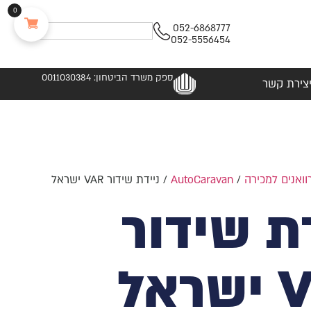
0
052-6868777
052-5556454
ספק משרד הביטחון: 0011030384
צירת קשר
וואנים למכירה
/
AutoCaravan
/ ניידת שידור VAR ישראל
דת שידור
אל