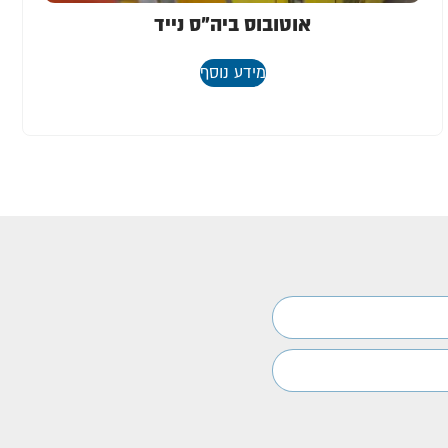
אוטובוס ביה"ס נייד
מידע נוסף