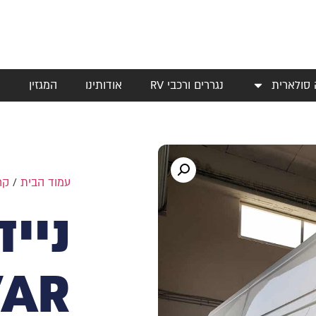
 סולארית
נגררים ורכבי RV
אודותינו
המגזין
י
עמוד הבית
/
קר
ניי
VAR ישר