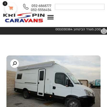
0
052-6868777
052-5556454
נגררים ורכבי RV
ספק משרד הביטחון: 0011030384