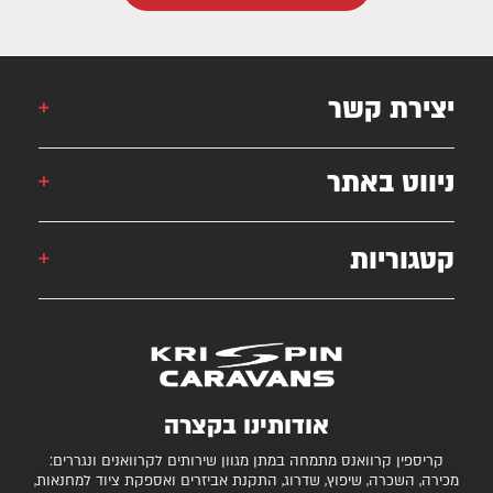
יצירת קשר
אורן: 052-6868777
ניווט באתר
אילן: 052-5556454
051-2625339
קטגוריות
קרוואן
krispincaravans@gmail.com
השירותים שלנו
עצמונה 16, אזה"ת מישור אדומים
גלרייה
קרוואנים למכירה
חניונים מומלצים
ציוד ואביזרים נלווים
בדיקת כושר גרירה
נגררים ורכבי RV
אודותינו בקצרה
המגזין
קרונות סוסים
קריספין קרוואנס מתמחה במתן מגוון שירותים לקרוואנים ונגררים:
יצירת קשר
מכירה, השכרה, שיפוץ, שדרוג, התקנת אביזרים ואספקת ציוד למחנאות,