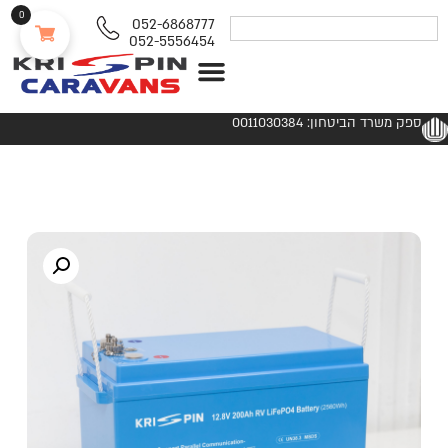
0
052-6868777
052-5556454
נגררים ורכבי RV
ספק משרד הביטחון: 0011030384