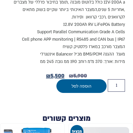
12V-200A a כולל בלוטוס מובנה ,תומך בחיבור פרללי של מצברים
,אחריות 5 שנים,המצבר האיכותי ביותר שקיים בשוק מתאים
לקרוואנים ,רכבי קרוואן וסירות.
12.8V 200Ah RV LiFePO4 Battery
Support Parallel Communication Grade A Cells
Cell phone APP monitoring | RS485 and CAN bus | IP67
המצבר מורכב במארז פלסטיק קשיח
מעגל ההגנה BMS/PCM מכיל Balancer אינטגרלי
מידות :אורך: 370 מ"מ רוחב 190 ממ גובה 245 ממ
₪
5,500
₪
5,900
הוספה לסל
מוצרים קשורים
מבצע!