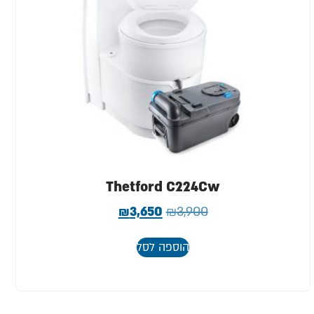
Thetford C224Cw
₪
3,650
₪
3,900
הוספה לסל