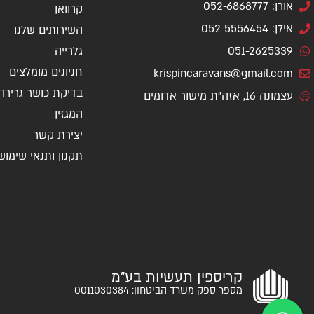
אורן: 052-6868777
קרוואן
אילן: 052-5556454
השירותים שלנו
051-2625339
גלרייה
חניונים מומלצים
krispincaravans@gmail.com
בדיקת כושר גרירה
עצמונה 16, אזה"ת מישור אדומים
המגזין
יצירת קשר
תקנון ותנאי שימוש
קריספין תעשיות בע"מ
מספר ספק משרד הביטחון: 0011030384