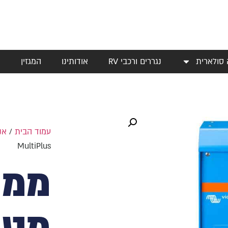
 סולארית
נגררים ורכבי RV
אודותינו
המגזין
י
עמוד הבית
/
אנ
MultiPlus
ממי