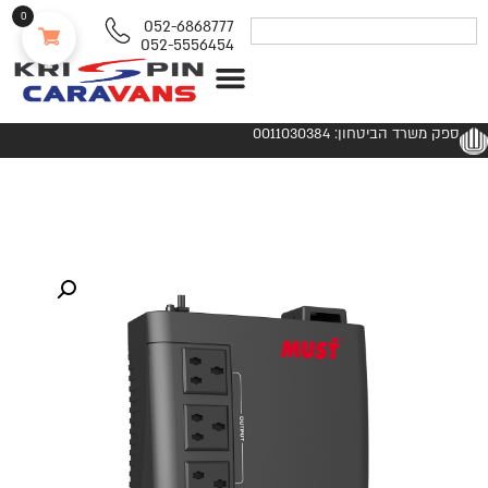
0
052-6868777
052-5556454
נגררים ורכבי RV
ספק משרד הביטחון: 0011030384