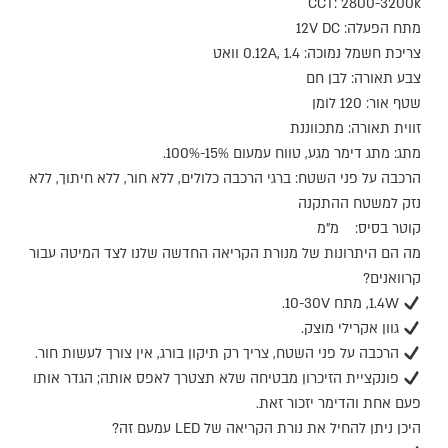
CCT: 2800-3200k
מתח הפעלה: 12V DC
צריכת חשמל נמוכה: 0.12A, 1.4 וואט
צבע תאורה: לבן חם
שטף אור: 120 לומן
זווית תאורה: מתכווננת
מתג: מתג דימר מגע, טווח עמעום 15%-100%.
הרכבה על פני השטח: ברגי הרכבה כלולים, ללא חור, ללא חיתוך, ללא
נזק למשטח ההתקנה
קוטר בסיס: מ"מ
מה הם היתרונות של מנורת הקריאה החדשה שלנו לצד המיטה עבור
קרוואנים?
1.4W, מתח 10-30V.
גוון אקרילי מוצק.
הרכבה על פני השטח, צריך רק תיקון בורג, אין צורך לעשות חור.
פונקציית הזיכרון מבטיחה שלא תצטרך לאפס אותה; הגדר אותו
פעם אחת והדימר יזכור זאת.
היכן ניתן להחיל את נורת הקריאה של LED עמעם זה?