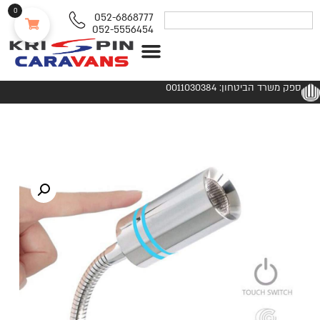
0
052-6868777
052-5556454
נגררים ורכבי RV
ספק משרד הביטחון: 0011030384