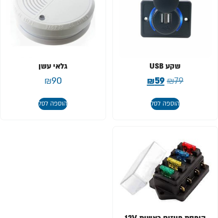
שקע USB
גלאי עשן
₪
90
₪
59
₪
79
הוספה לסל
הוספה לסל