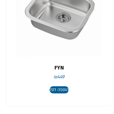
FYN
₪
449
הוספה לסל