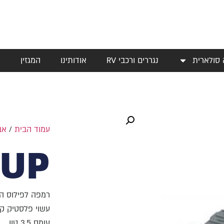
 סולארית
נגררים ורכבי RV
אודותינו
המגזין
י
עמוד הבית
/
אב
 UP
רמפה לפילוס הק
עשוי פלסטיק ק
עומס 3.5 טון