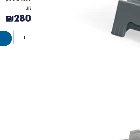
זוג
₪
280