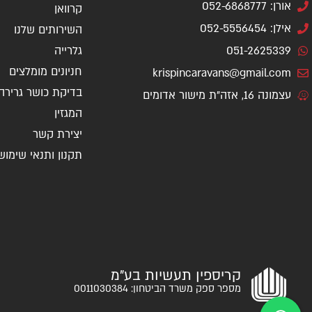
אורן: 052-6868777
קרוואן
אילן: 052-5556454
השירותים שלנו
051-2625339
גלרייה
חניונים מומלצים
krispincaravans@gmail.com
בדיקת כושר גרירה
עצמונה 16, אזה"ת מישור אדומים
המגזין
יצירת קשר
תקנון ותנאי שימוש
קריספין תעשיות בע"מ
מספר ספק משרד הביטחון: 0011030384