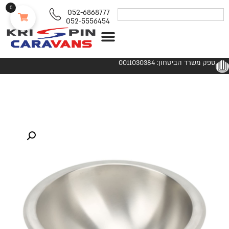
0
052-6868777
052-5556454
נגררים ורכבי RV
ספק משרד הביטחון: 0011030384