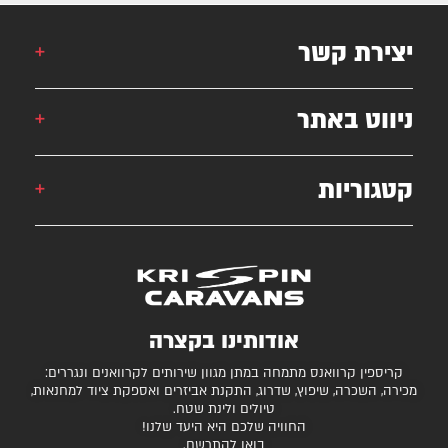
יצירת קשר
אורן: 052-6868777
ניווט באתר
אילן: 052-5556454
051-2625339
קטגוריות
קרוואן
krispincaravans@gmail.com
השירותים שלנו
עצמונה 16, אזה"ת מישור אדומים
גלרייה
קרוואנים למכירה
חניונים מומלצים
ציוד ואביזרים נלווים
בדיקת כושר גרירה
נגררים ורכבי RV
אודותינו בקצרה
המגזין
קרונות סוסים
קריספין קרוואנס מתמחה במתן מגוון שירותים לקרוואנים ונגררים:
יצירת קשר
מכירה, השכרה, שיפוץ, שדרוג, התקנת אביזרים ואספקת ציוד למחנאות,
טיולים ולינת שטח.
תקנון ותנאי שימוש
החוויה שלכם היא היעד שלנו!
בואו להתרשם.