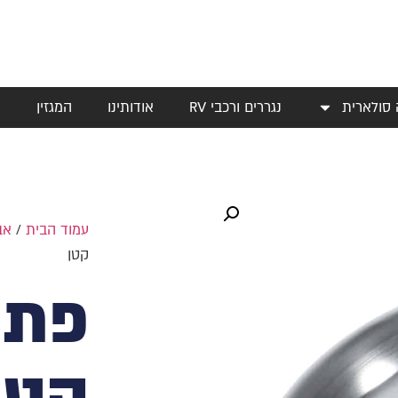
 סולארית
נגררים ורכבי RV
אודותינו
המגזין
י
עמוד הבית
/
אב
קטן
פתח
קטן