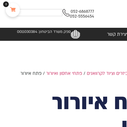
0
052-6868777
052-5556454
ספק משרד הביטחון: 0011030384
צירת קשר
יזרים וציוד לקרוואנים
/
פתחי אחסון ואיורור
/ פתח איורור
 איורור