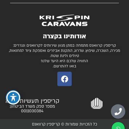
השירותים שלנו
עצמונה 16, אזה"ת מישור אדומים
גלרייה
קרוואנים למכירה
חניונים מומלצים
ציוד ואביזרים נלווים
בדיקת כושר גרירה
נגררים ורכבי RV
אודותינו בקצרה
המגזין
קרונות סוסים
קריספין קרוואנס מתמחה במתן מגוון שירותים לקרוואנים ונגררים:
יצירת קשר
מכירה, השכרה, שיפוץ, שדרוג, התקנת אביזרים ואספקת ציוד למחנאות,
טיולים ולינת שטח.
תקנון ותנאי שימוש
החוויה שלכם היא היעד שלנו!
בואו להתרשם.
קריספין תעשיות בע"מ
מספר ספק משרד הביטחון:
0011030384
כל הזכויות שמורות © קריספין קרוואנס