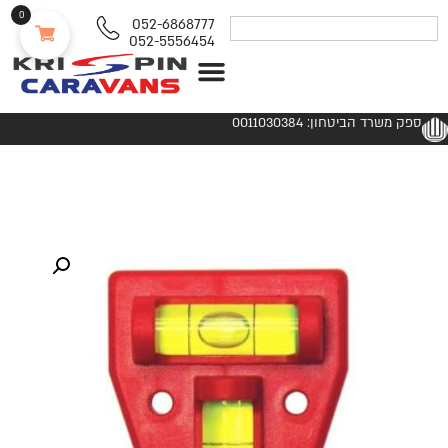
0
052-6868777
052-5556454
נגררים ורכבי RV
ספק משרד הביטחון: 0011030384