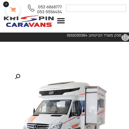
0
052-6868777
052-5556454
נגררים ורכבי RV
ספק משרד הביטחון: 0011030384