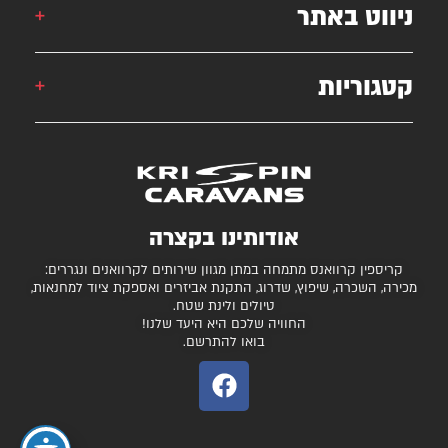
אורן: 052-6868777
ניווט באתר
אילן: 052-5556454
051-2625339
קטגוריות
קרוואן
krispincaravans@gmail.com
השירותים שלנו
עצמונה 16, אזה"ת מישור אדומים
גלרייה
קרוואנים למכירה
חניונים מומלצים
ציוד ואביזרים נלווים
בדיקת כושר גרירה
נגררים ורכבי RV
אודותינו בקצרה
המגזין
קרונות סוסים
קריספין קרוואנס מתמחה במתן מגוון שירותים לקרוואנים ונגררים:
יצירת קשר
מכירה, השכרה, שיפוץ, שדרוג, התקנת אביזרים ואספקת ציוד למחנאות,
טיולים ולינת שטח.
תקנון ותנאי שימוש
החוויה שלכם היא היעד שלנו!
בואו להתרשם.