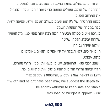
האחורי מונע מתלה, מותקן במסגרת המשנה, מחובר לקופסת
ההרחבה של הרכב, ומחליק החוצה כדי ליצור רוחב נוסף ולהגדיל
את המרחב הפנימי.
מנגנון ההחלקה של RV הוא עיצוב משולב חשמלי וידני, עקיפה ידנית
קלה במקרה של הפסקת חשמל
מערכת איטום כפולה מבטיחה הגנה רבה יותר מפני פגעי מזג האוויר
שלוחה יציבה, חלקה ושקטה
יעילות שידור גבוהה
חיים ארוכים, ללא הגבלה על ידי אקלים ותנאים גיאוגרפיים
מתח: DC12V
יישום: רכבי פנאי, קרוואנים, יישומי משאיות , פטיו, חדרי מגורים,
חדרי יציאה וחדרי הורים, קרוואנים לנסיעות, קראוונים וכו'.
max depth is 900mm, width is 3m, height is 1.9m
. if width and height have been max, we suggest the depth to
be approx 600mm to keep safe and stable.
max loading weight is approx 500k
₪
42,500