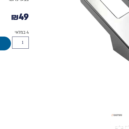
₪
49
4 במלאי