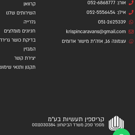
אורן: 052-6868777
קרוואן
אילן: 052-5556454
השירותים שלנו
051-2625339
גלרייה
חניונים מומלצים
krispincaravans@gmail.com
בדיקת כושר גרירה
עצמונה 16, אזה"ת מישור אדומים
המגזין
יצירת קשר
תקנון ותנאי שימוש
קריספין תעשיות בע"מ
מספר ספק משרד הביטחון: 0011030384