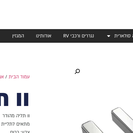
 סולארית
נגררים ורכבי RV
אודותינו
המגזין
י
עמוד הבית
/
אב
וו 
וו תליה מהודר
מתאים לתליית 
צבע: כרום.