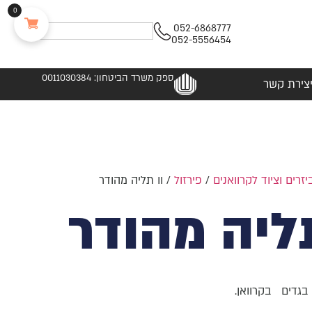
0
052-6868777
052-5556454
ספק משרד הביטחון: 0011030384
צירת קשר
יזרים וציוד לקרוואנים
/
פירזול
/ וו תליה מהודר
תליה מהודר
בגדים בקרוואן.