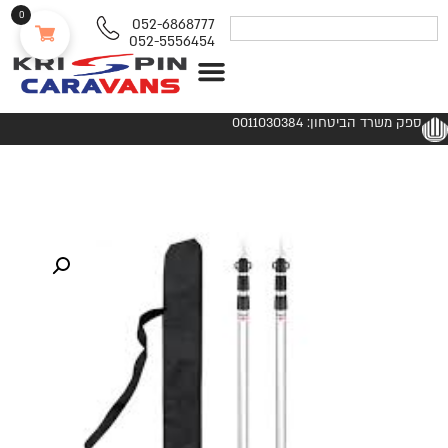
0
052-6868777
052-5556454
נגררים ורכבי RV
ספק משרד הביטחון: 0011030384