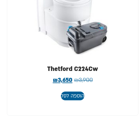
Thetford C224Cw
₪
3,650
₪
3,900
הוספה לסל