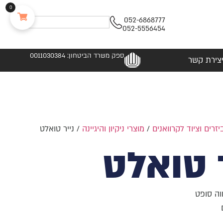
0
052-6868777
052-5556454
ספק משרד הביטחון: 0011030384
צירת קשר
יזרים וציוד לקרוואנים
/
מוצרי ניקיון והיגיינה
/ נייר טואלט
ר טואלט
וה סופט