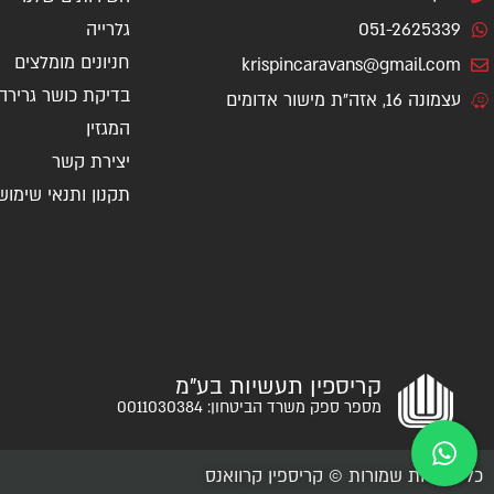
051-2625339
גלרייה
חניונים מומלצים
krispincaravans@gmail.com
בדיקת כושר גרירה
עצמונה 16, אזה"ת מישור אדומים
המגזין
יצירת קשר
תקנון ותנאי שימוש
קריספין תעשיות בע"מ
מספר ספק משרד הביטחון: 0011030384
כל הזכויות שמורות © קריספין קרוואנס