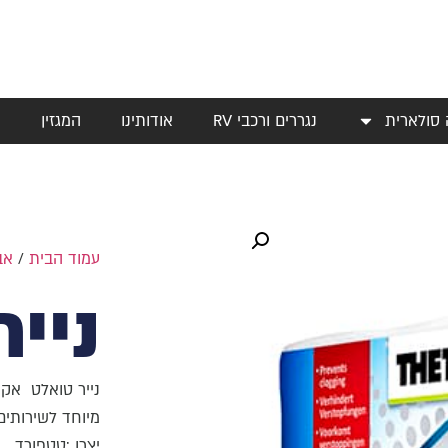
 סולארית
נגררים ורכבי RV
אודותינו
המגזין
י
עמוד הבית
/
אב
ניי
נייר טואלט אקו
מיוחד לשירותים
יצרן :טטפורד