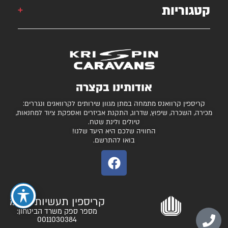
קטגוריות
קרוואן
krispincaravans@gmail.com
השירותים שלנו
עצמונה 16, אזה"ת מישור אדומים
גלרייה
קרוואנים למכירה
חניונים מומלצים
ציוד ואביזרים נלווים
בדיקת כושר גרירה
נגררים ורכבי RV
אודותינו בקצרה
המגזין
קרונות סוסים
קריספין קרוואנס מתמחה במתן מגוון שירותים לקרוואנים ונגררים:
יצירת קשר
מכירה, השכרה, שיפוץ, שדרוג, התקנת אביזרים ואספקת ציוד למחנאות,
טיולים ולינת שטח.
תקנון ותנאי שימוש
החוויה שלכם היא היעד שלנו!
בואו להתרשם.
קריספין תעשיות בע"מ
מספר ספק משרד הביטחון:
0011030384