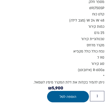
מספר חלק
691750SP
קלט כוח
48 W 24 W (מצב לילה)
כמות קירור
25 גרם
טכנולוגיית קירור
מקרר מדחס
נפח כולל כולל מקפיא
90 ל
סוג קירור
R-600a (איזובוטן)
*
ניתן להמיר בקלות את דלת המקרר מימין לשמאל.
₪
5,900
הוספה לסל