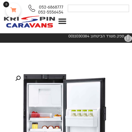
0
052-6868777
052-5556454
נגררים ורכבי RV
ספק משרד הביטחון: 0011030384