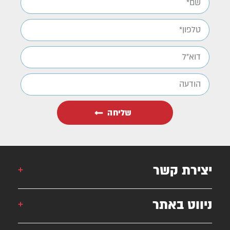
שליחה
יצירת קשר
אורן: 052-6868777
ניווט באתר
אילן: 052-5556454
051-2625339