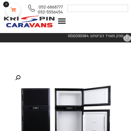
0
052-6868777
052-5556454
נגררים ורכבי RV
ספק משרד הביטחון: 0011030384