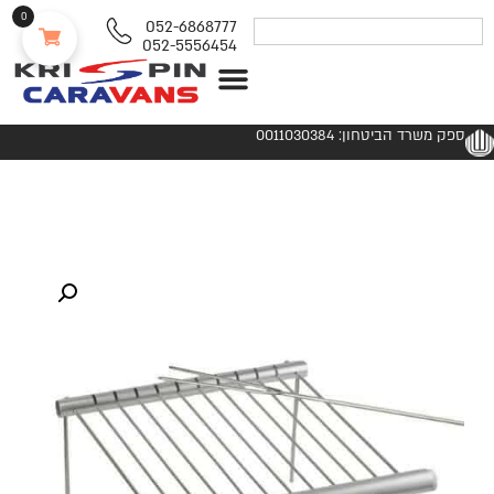
0
052-6868777
052-5556454
נגררים ורכבי RV
ספק משרד הביטחון: 0011030384