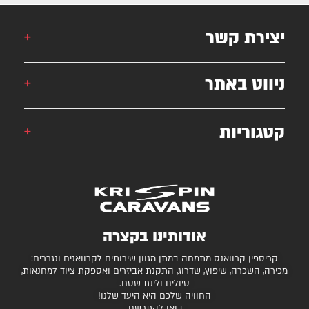
יצירת קשר
אורן: 052-6868777
ניווט באתר
אילן: 052-5556454
051-2625339
קטגוריות
קרוואן
krispincaravans@gmail.com
השירותים שלנו
עצמונה 16, אזה"ת מישור אדומים
גלרייה
קרוואנים למכירה
חניונים מומלצים
ציוד ואביזרים נלווים
בדיקת כושר גרירה
נגררים ורכבי RV
אודותינו בקצרה
המגזין
קרונות סוסים
קריספין קרוואנס מתמחה במתן מגוון שירותים לקרוואנים ונגררים:
יצירת קשר
מכירה, השכרה, שיפוץ, שדרוג, התקנת אביזרים ואספקת ציוד למחנאות,
טיולים ולינת שטח.
תקנון ותנאי שימוש
החוויה שלכם היא היעד שלנו!
בואו להתרשם.