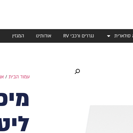
 סולארית
נגררים ורכבי RV
אודותינו
המגזין
י
עמוד הבית
/
אב
ליט