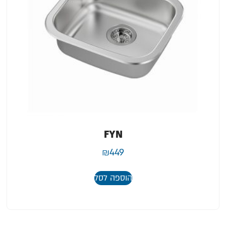
FYN
₪
449
הוספה לסל