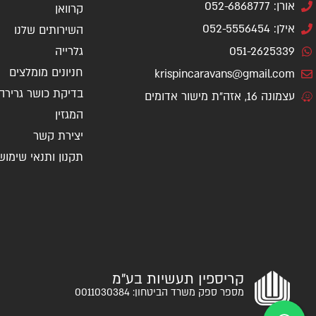
אורן: 052-6868777
קרוואן
אילן: 052-5556454
השירותים שלנו
051-2625339
גלרייה
חניונים מומלצים
krispincaravans@gmail.com
בדיקת כושר גרירה
עצמונה 16, אזה"ת מישור אדומים
המגזין
יצירת קשר
תקנון ותנאי שימוש
קריספין תעשיות בע"מ
מספר ספק משרד הביטחון: 0011030384