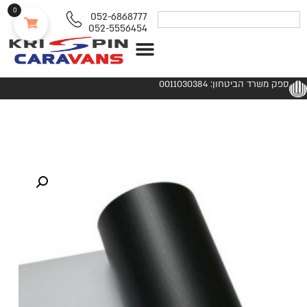
0
052-6868777
052-5556454
נגררים ורכבי RV
ספק משרד הביטחון: 0011030384