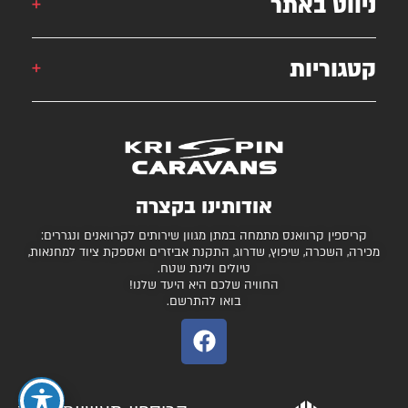
ניווט באתר
אילן: 052-5556454
051-2625339
קטגוריות
קרוואן
krispincaravans@gmail.com
השירותים שלנו
עצמונה 16, אזה"ת מישור אדומים
גלרייה
קרוואנים למכירה
חניונים מומלצים
ציוד ואביזרים נלווים
בדיקת כושר גרירה
נגררים ורכבי RV
אודותינו בקצרה
המגזין
קרונות סוסים
קריספין קרוואנס מתמחה במתן מגוון שירותים לקרוואנים ונגררים:
יצירת קשר
מכירה, השכרה, שיפוץ, שדרוג, התקנת אביזרים ואספקת ציוד למחנאות,
טיולים ולינת שטח.
תקנון ותנאי שימוש
החוויה שלכם היא היעד שלנו!
בואו להתרשם.