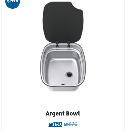
מבצע!
Argent Bowl
₪
750
₪
890