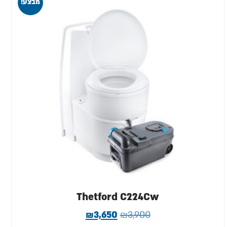
מבצע!
Thetford C224Cw
₪
3,650
₪
3,900