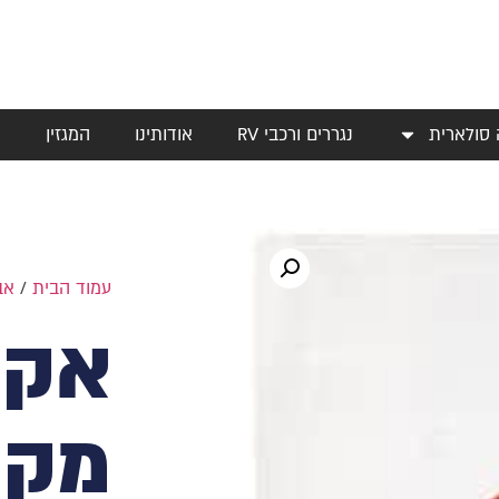
 סולארית
נגררים ורכבי RV
אודותינו
המגזין
י
עמוד הבית
/
אב
אקד
מקצ