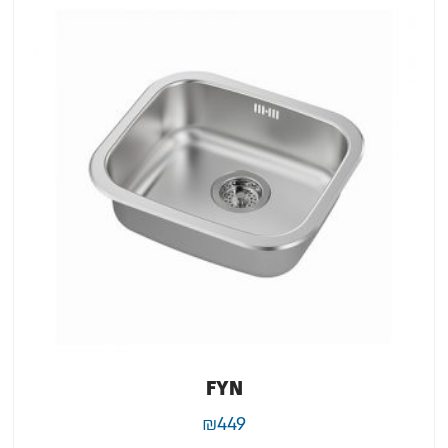
FYN
₪
449