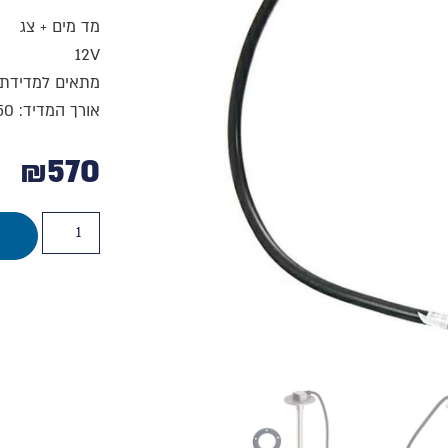
מד מים + צג
12V
מתאים למדידת
אורך המדיד: 50 ס"מ
₪
570