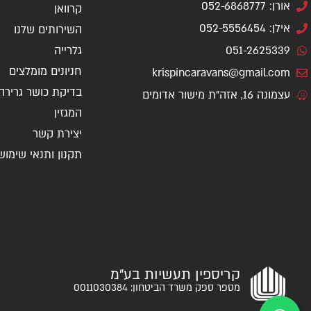
אורן: 052-6868777
קרוואן
אילן: 052-5556454
השירותים שלנו
051-2625339
גלרייה
חניונים מומלצים
krispincaravans@gmail.com
בדיקת כושר גרירה
עצמונה 16, אזה"ת מישור אדומים
המגזין
יצירת קשר
תקנון ותנאי שימוש
קריספין תעשיות בע"מ
מספר ספק משרד הביטחון: 0011030384