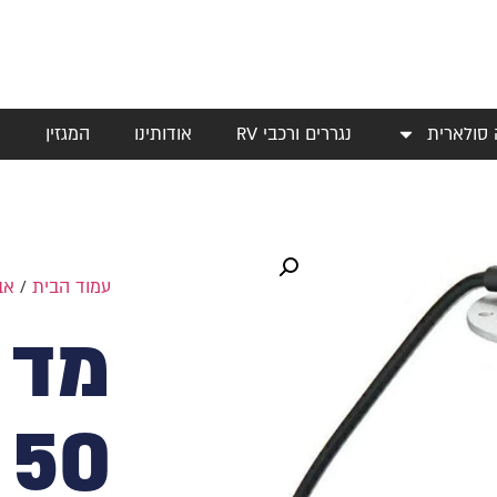
 סולארית
נגררים ורכבי RV
אודותינו
המגזין
י
עמוד הבית
/
אב
מד 
50 ס"מ