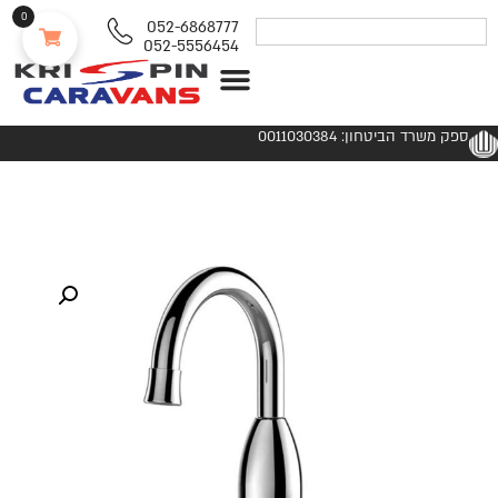
0
052-6868777
052-5556454
נגררים ורכבי RV
ספק משרד הביטחון: 0011030384