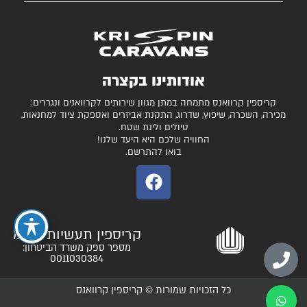
השירותים שלנו
עצמונה 16, אזה"ת מישור אדומים
גלרייה
קרוואנים למכירה
חניונים מומלצים
ציוד ואביזרים נלווים
בדיקת כושר גרירה
נגררים ורכבי RV
אודותינו בקצרה
המגזין
קרונות סוסים
קריספין קרוואנס מתמחה במתן מגוון שירותים לקרוואנים ונגררים:
יצירת קשר
מכירה, השכרה, שיפוץ, שדרוג, התקנת אביזרים ואספקת ציוד למחנאות,
טיולים ולינת שטח.
תקנון ותנאי שימוש
החוויה שלכם היא היעד שלנו!
בואו להתרשם.
קריספין תעשיות בע"מ
מספר ספק משרד הביטחון:
0011030384
כל הזכויות שמורות © קריספין קרוואנס