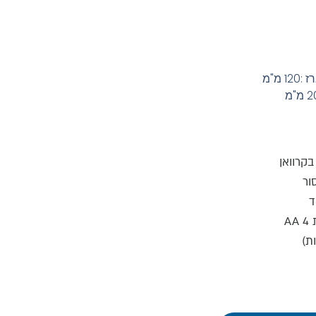
 מ"מ
קרוואן
ור
ד
A
ת)