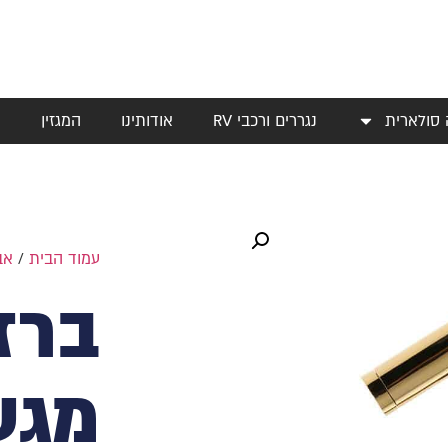
 סולארית
נגררים ורכבי RV
אודותינו
המגזין
י
עמוד הבית
/
אב
ברז
מגע