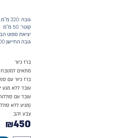
גובה :320 מ"מ.
קוטר: 50 מ"מ
יציאת ספוט הברז :120
גובה החיישן 200 מ"מ
ברז כיור
מתאים למטבח ב
ברז כיור עם סנס
עובד ללא מגע י
עובד עם סוללות A 4
(מגיע ללא סוללו
צבע זהב
₪
450