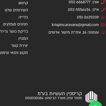
אורן: 052-6868777
קרוואן
אילן: 052-5556454
השירותים שלנו
051-2625339
גלרייה
חניונים מומלצים
krispincaravans@gmail.com
בדיקת כושר גרירה
עצמונה 16, אזה"ת מישור אדומים
המגזין
יצירת קשר
תקנון ותנאי שימוש
קריספין תעשיות בע"מ
מספר ספק משרד הביטחון: 0011030384