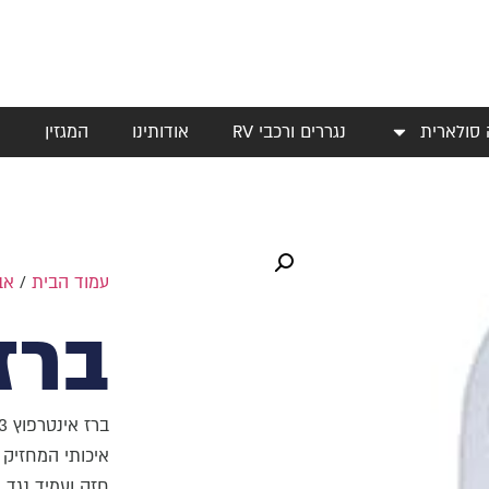
 סולארית
נגררים ורכבי RV
אודותינו
המגזין
י
עמוד הבית
/
אב
ברז
ברז אינטרפוץ 3 דרך +כיסוי יוקרתי
איכותי המחזיק 
חזק ועמיד נגד נ