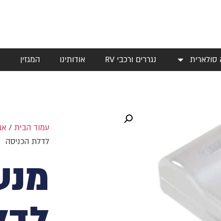
 סולארית
נגררים ורכבי RV
אודותינו
המגזין
י
עמוד הבית
/
אב
לדלת הכניסה
מנע
לדל