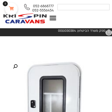
0
052-6868777
052-5556454
נגררים ורכבי RV
ספק משרד הביטחון: 0011030384