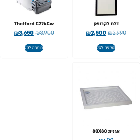
דלת לקרוואן
Thetford C224Cw
₪
3,650
₪
3,900
₪
2,500
₪
2,990
הוספה לסל
הוספה לסל
אגנית 80X80