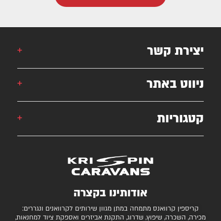
יצירת קשר
אורן: 052-6868777
ניווט באתר
אילן: 052-5556454
051-2625339
קטגוריות
קרוואן
krispincaravans@gmail.com
השירותים שלנו
עצמונה 16, אזה"ת מישור אדומים
גלרייה
קרוואנים למכירה
חניונים מומלצים
ציוד ואביזרים נלווים
בדיקת כושר גרירה
נגררים ורכבי RV
אודותינו בקצרה
המגזין
קרונות סוסים
קריספין קרוואנס מתמחה במתן מגוון שירותים לקרוואנים ונגררים:
יצירת קשר
מכירה, השכרה, שיפוץ, שדרוג, התקנת אביזרים ואספקת ציוד למחנאות,