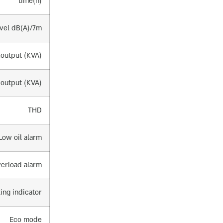
time(h)
evel dB(A)/7m
.output (KVA)
 output (KVA)
THD
Low oil alarm
erload alarm
ing indicator
Eco mode