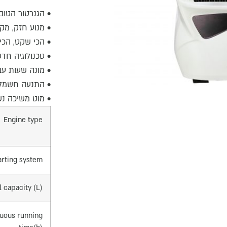
• הגנרטור הטוב
• מנוע חזק, מקצ
• הכי שקט, הכי
• טכנולוגיה חד
• מונה שעות עב
• התנעה חשמל
• מוט משיכה נש
Engine type
arting system
l capacity (L)
uous running