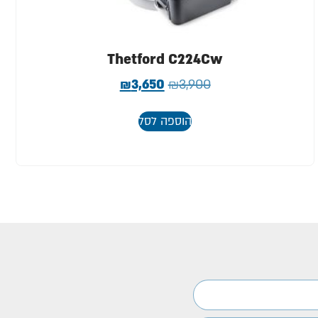
Thetford C224Cw
₪
3,650
₪
3,900
הוספה לסל