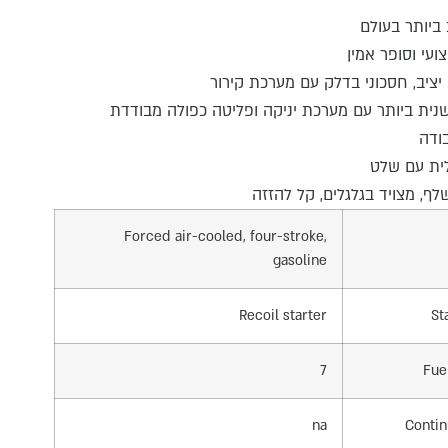
 ביותר בעולם
ועי וסופר אמין
 יציב, חסכוני בדלק עם מערכת קירור
שנית ביותר עם מערכת יניקה ופליטה כפולה מבודדת
ודה
ית עם שלט
לף, מצויד בגלגלים, קל להזזה
Forced air-cooled, four-stroke,
gasoline
Recoil starter
St
7
Fue
na
Contin