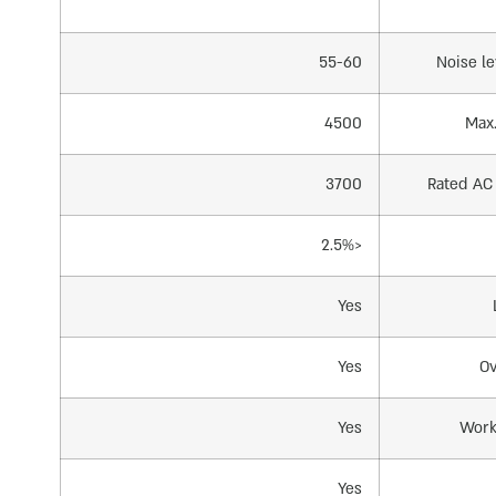
55-60
Noise l
4500
Max
3700
Rated AC
<2.5%
Yes
Yes
Ov
Yes
Work
Yes