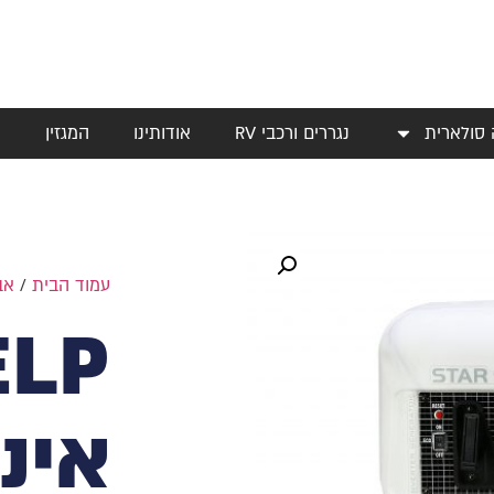
 סולארית
נגררים ורכבי RV
אודותינו
המגזין
י
עמוד הבית
/
אב
ELP
אינ