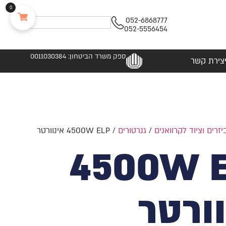
0
052-6868777
052-5556454
ספק משרד הביטחון: 0011030384
צירת קשר
יזרים וציוד לקרוואנים
/
גנרטורים
/ 4500W ELP אינוורטר
4500W 
וורטר