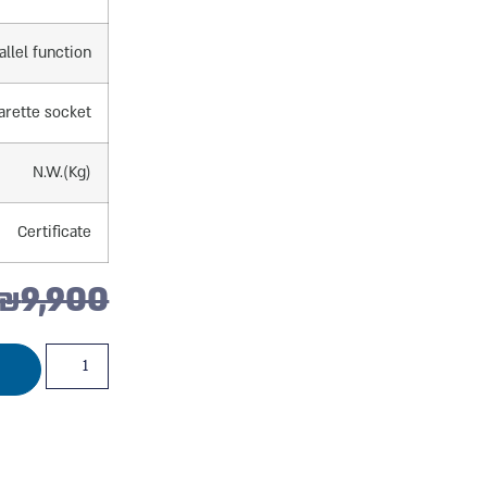
allel function
arette socket
N.W.(Kg)
Certificate
₪
9,900