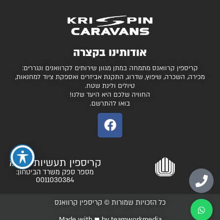
גלרייה
קרוואנים למכירה
חניונים מומלצים
ציוד ואביזרים נלווים
בדיקת כושר גרירה
נגררים ורכבי RV
אודותינו בקצרה
המגזין
קרונות סוסים
קריספין קרוואנס מתמחה במתן מגוון שירותים לקרוואנים ונגררים:
יצירת קשר
מכירה, השכרה, שיפוץ, שדרוג, התקנת אביזרים ואספקת ציוד למחנאות,
טיולים ולינת שטח.
תקנון ותנאי שימוש
החוויה שלכם היא היעד שלנו!
בואו להתרשם.
קריספין תעשיות בע"מ
מספר ספק משרד הביטחון:
0011030384
כל הזכויות שמורות © קריספין קרוואנס
Made with ♥️ by teamworkmedia