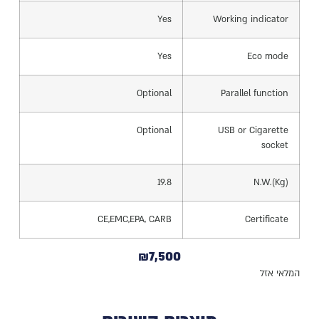
Yes
Working indicator
Yes
Eco mode
Optional
Parallel function
Optional
USB or Cigarette
socket
19.8
N.W.(Kg)
CE,EMC,EPA, CARB
Certificate
₪
7,500
המלאי אזל