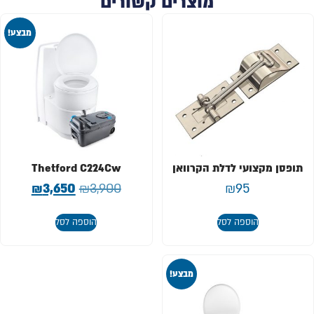
מוצרים קשורים
מבצע!
תופסן מקצועי לדלת הקרוואן
Thetford C224Cw
₪
3,650
₪
3,900
₪
95
הוספה לסל
הוספה לסל
מבצע!