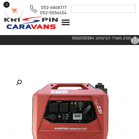
0
052-6868777
052-5556454
נגררים ורכבי RV
ספק משרד הביטחון: 0011030384