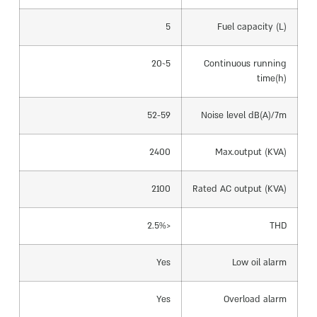
5
Fuel capacity (L)
5~20
Continuous running
time(h)
52-59
Noise level dB(A)/7m
2400
Max.output (KVA)
2100
Rated AC output (KVA)
<2.5%
THD
Yes
Low oil alarm
Yes
Overload alarm