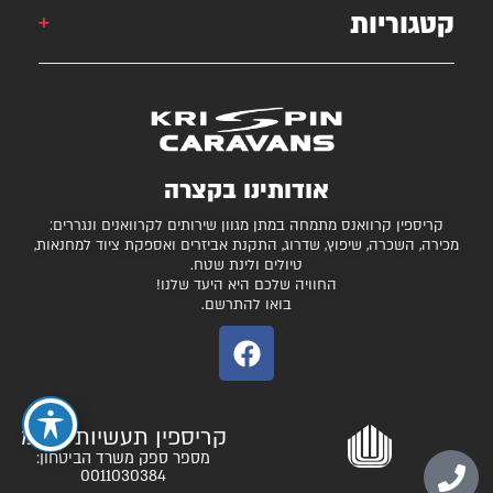
קטגוריות
קרוואן
krispincaravans@gmail.com
השירותים שלנו
עצמונה 16, אזה"ת מישור אדומים
גלרייה
קרוואנים למכירה
חניונים מומלצים
ציוד ואביזרים נלווים
בדיקת כושר גרירה
נגררים ורכבי RV
אודותינו בקצרה
המגזין
קרונות סוסים
קריספין קרוואנס מתמחה במתן מגוון שירותים לקרוואנים ונגררים:
יצירת קשר
מכירה, השכרה, שיפוץ, שדרוג, התקנת אביזרים ואספקת ציוד למחנאות,
טיולים ולינת שטח.
תקנון ותנאי שימוש
החוויה שלכם היא היעד שלנו!
בואו להתרשם.
קריספין תעשיות בע"מ
מספר ספק משרד הביטחון:
0011030384