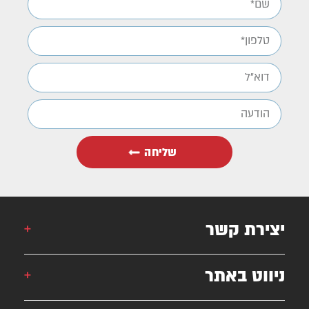
שליחה
יצירת קשר
אורן: 052-6868777
ניווט באתר
אילן: 052-5556454
051-2625339