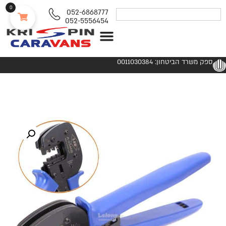
0
052-6868777
052-5556454
נגררים ורכבי RV
ספק משרד הביטחון: 0011030384