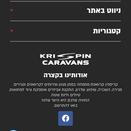
אורן: 052-6868777
ניווט באתר
אילן: 052-5556454
051-2625339
קטגוריות
קרוואן
krispincaravans@gmail.com
השירותים שלנו
עצמונה 16, אזה"ת מישור אדומים
גלרייה
קרוואנים למכירה
חניונים מומלצים
ציוד ואביזרים נלווים
בדיקת כושר גרירה
נגררים ורכבי RV
אודותינו בקצרה
המגזין
קרונות סוסים
קריספין קרוואנס מתמחה במתן מגוון שירותים לקרוואנים ונגררים:
יצירת קשר
מכירה, השכרה, שיפוץ, שדרוג, התקנת אביזרים ואספקת ציוד למחנאות,
טיולים ולינת שטח.
תקנון ותנאי שימוש
החוויה שלכם היא היעד שלנו!
בואו להתרשם.