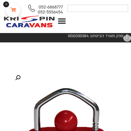
0
052-6868777
052-5556454
נגררים ורכבי RV
ספק משרד הביטחון: 0011030384