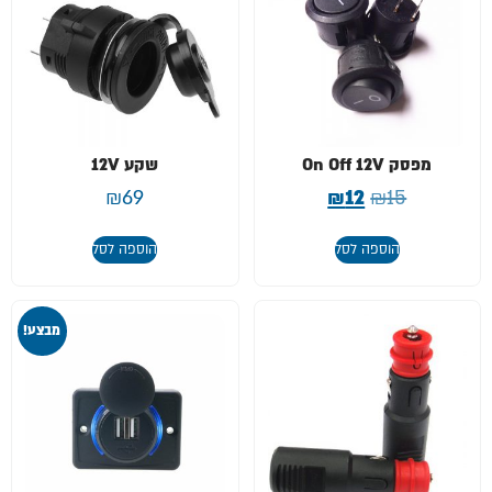
מפסק On Off 12V
שקע 12V
₪
69
₪
12
₪
15
הוספה לסל
הוספה לסל
מבצע!