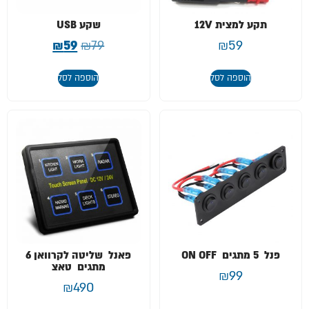
תקע למצית 12V
שקע USB
₪
59
₪
79
₪
59
הוספה לסל
הוספה לסל
פנל 5 מתגים ON OFF
פאנל שליטה לקרוואן 6
מתגים טאצ
₪
99
₪
490