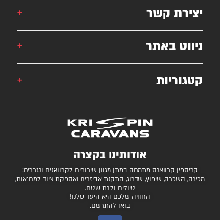
יצירת קשר
אורן: 052-6868777
ניווט באתר
אילן: 052-5556454
051-2625339
קטגוריות
קרוואן
krispincaravans@gmail.com
השירותים שלנו
עצמונה 16, אזה"ת מישור אדומים
גלרייה
קרוואנים למכירה
חניונים מומלצים
ציוד ואביזרים נלווים
בדיקת כושר גרירה
נגררים ורכבי RV
אודותינו בקצרה
המגזין
קרונות סוסים
קריספין קרוואנס מתמחה במתן מגוון שירותים לקרוואנים ונגררים:
יצירת קשר
מכירה, השכרה, שיפוץ, שדרוג, התקנת אביזרים ואספקת ציוד למחנאות,
טיולים ולינת שטח.
תקנון ותנאי שימוש
החוויה שלכם היא היעד שלנו!
בואו להתרשם.