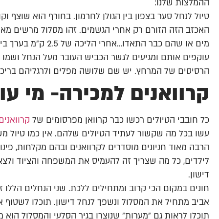
ההמלצות שלנו:
טיול לנחל סער בצפון בין הגולן לחרמון. בחורף הוא שוצף וק
האכזב הזה הזורם רק אחרי הגשמים. זהו מסלול מרשים מאוד 
מים או שהם כבר התאדו…
עוקפים אותם ומגיעים לגשר הכביש העובר מעל הנחל ושמו ב
הרסיסים של המרחץ. יש שם שלושה מפלים ולרגליהם בריכה
קרוואנים למכירה- מי עו
כל חובבי הטיולים רכשו כבר קרוואן מפרסומים של
קרוואנים
עשו בכל מה שקשור לעתיד הטיולים שלהם. אין כמו טיול משפח
הרבה מאוד חניונים מוסדרים לקרוואנים ובהם מקלחות, פינו
לילדים, כל מה שצריך זה להעמיס את המשפחה והציוד ולצא
דישון.
חונים במקום הכי קרוב ומתחילים ללכת. שני הנחלים הללו זור
אביב מתחיל את המסלול ונשפך לנחל דישון. תוכלו לשטוף את 
תוכלו לראות גם "מערות" שנוצרו בגיר הסלעי והמסלול הוא מ