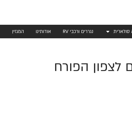
 סולארית
נגררים ורכבי RV
אודותינו
המגזין
י
ם לצפון הפורח