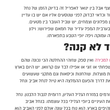
וצף אבל בין ינואר לאפריל זה בדיוק הזמן של נחל
וכדאי לבדוק לפני שנוסעים אליו אם יש בו עדיין
אחרי הליכה של 2.5 ק"מ בערך בין מפלונים וצמחים, יש שביל העובר בין מטעים.
ערבית המפל ע'דיר של חמאם שפירושו: וילון
 עמוקה ויפה יופי הטבע בתפארתו.
ד לא קנה?
 למכירה
ואין ספק שזוהי ההחלטה הכי נכונה שהם
תי או זוגי או אפילו לבד עם קרוואן. יש היום בארץ
ת מוצלות. שולחנות וכיסאות וגם מתקני שעשועים
ת לדרך והפעם ההמלצה היא טיול לנחל אביב ונחל
מים במזרח הגליל העליון, דרומית לגבול הלבנון. נחל
העיניים ביופי הגלילי בכל עוצמתו. בנחל אביב
היפים בארץ. הוא נוח בכל עונה אולם לפני האביב הוא