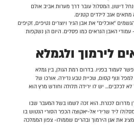
נחל דישון. המסלול עובר דרך מערות אביב אולם
 מתאים אגב לילדים קטנים.
מים "אוכלים" את אבן הגיר ויוצרים נטיפים, זקיפים
עמודי האבן הנראים כמו פסלים. היום הן נשקפות
ים לירמוך ולגמלא
שר לעמוד בפניו. בדרום רמת הגולן, בין גמלא
למפל ונוף קסום, שכיית טבע נדירה. אורכו של
לא לכלבים… יש לו ירידה תלולה וחודש מרץ הוא
דן מדרום לכנרת. הוא זכה לשמו בשל המעבר שבו
לולו ליד שרירי אל-יאקוצה הכפר הסורי הנטוש בו
מציג את אגן הירמוך ובהרים שממולו- צפון הממלכה