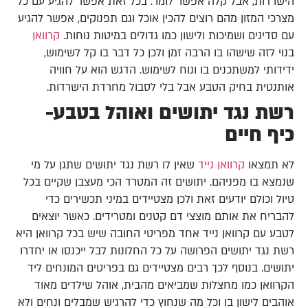
הישרדות, אבל קלה אפשר לומר. בכל זאת אפשר להגיע עם כל
מצרכי המזון מהם רוצים להכין אוכל וגם תפנוקים, אפשר להגיע
עם סדינים ושמיכות ולישון כמו גדולים במיטות נוחות.
קרוואן
בנוי לזה שישהו בו הרבה זמן ולכן כל דבר בו קל לשימוש,
ידידותי למשתכנים בו ונוח לשימוש. הדגש הוא על חוויה
אותנטית בחיק הטבע אבל בלי לסבול מחרדת הישרדות.
רשת נגד יתושים ואוהל בטבע-
כיף חיים
לא תמצאו
קרוואן נייד
שאין לו רשת נגד יתושים שתגן על מי
שנמצא בו מפניהם. יתושים זה המטרד הכי מעצבן שקיים בכל
טיול וכולם יודעים זאת ולכן מצטיידים במיני תכשירים כדי
להבריח את אותם מוצצי דם קטנים ומטרידים. כאשר יוצאים
לטבע עם קרוואן נייד אחד מפריטי החובה שיש בכל קרוואן היא
רשת נגד יתושים הפרושה על כל החלונות לבל ייכנסו או יחדרו
יתושים. בנוסף לכך רבים מצטיידים גם בפריטים המונחים ליד
הקרוואן כמו מחצלות שמביאים מהבית, אוהל שילדים מאוד
אוהבים לישון בו וכל מה שנחוץ כדי להרגיש שמבלים ונחים ולא