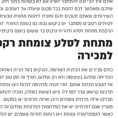
אולם איך הכי נכון להתחבר לארץ אם לא בשהות בתוך חיק 
שלכם ומאפשר לכם לחנות בכל מקום שיעלה על דעתכם, וכמו
השירותים שאתם זקוקים להם ותוכלו ליהנות מחוויה טבעי
לטיולים רטובים מסתבר יש ביקוש גבוה גם בעונת החורף. 
הרקפת מתחת לסלע ולהריח נרקיס בר ששום בושם נרקיסים
מתחת לסלע צומחת רקפת
למכירה
כולם מכירים את הכלנית האדומה, הנרקיס בעל הריח האלו
הפריחה שלהם בעיצומה ולא רק שלהם, חורף זה זמן טוב ל
אל הטבע ולגלות אותם. זוהי חוויה מדהימה לגלות ניצן נפתח
תרכשו קרוואן נגרר למכירה (ויש הצעות כאלה), תוכלו להתענג
תבדקו איזה פרחים צומחים היכן ואיזה חניונים יש במקום.
מעניין שגם לפרחים יש את המלחמות הפרטיות שלהם על ה
כאשר הטמפרטורה צונחת ויש רוחות חזרות וגשמים, יש הפ