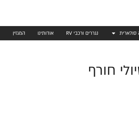
 סולארית
נגררים ורכבי RV
אודותינו
המגזין
י
ולי חורף