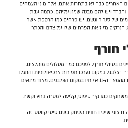
ם האחרים כבר לא בתחרות אתם. אלה מיני הצמחים
והברד ויש להם מבנה שמגן עליהם. כתמה עבת
ים של סגריר וגשם. יש פרחים כמו הרקפת אשר
. הנרקיס מזיז את הפרחים שלו על צדם והכתר
 חורף
ים בטיולי חורף. לפניכם כמה מסלולים מומלצים.
צלבני. במקום נערכו חפירות ארכיאולוגיות והתגלו
אולמות האבירים ההוספיטלרים. חוויה היסטורית וחד פעמית מהמאה ה-11 אז חיו במקום הצלבנים. מאוד מתאים
למשחקים כמו קיר טיפוס, קליעה למטרה בחץ וקשת
 חיצוני שיש ו חווית משחק בשם סיטי קווסט. זה
ת.