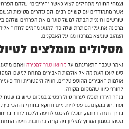
וצמחי החורף מתחילים לצוץ כאשר "היריבים" שלהם הפרחי
אשר מתמודדים עם קשיים רבים. הם נזהרים מטיפות הגשם 
שורשים וחיננית הבתה למשל סוגרים את הפרחים שלהם בימ
מרכינה את עלי הכותרת שלה כדי למנוע מהמים לחדור אליה
הצהוב שנמצא במרכזו מגן על האבקנים.
מסלולים מומלצים לטיולי
נאמר שכבר התארגנתם על
קרוואן נגרר למכירה
ואתם מתעניינ
סעו לעכו העתיקה אל אולמות האבירים מתחת למשכן המסדר ה
לחורף כיוון שהמקום מקורה.
בנהר הירדן תוכלו לערוך טיול רפטינג במקום שיש בו שטח 
ועוד. יש במקום גם פעילויות מים ודווקא בחורף זה הכי כיף.
בדרך חזרה דרומה, תוכלו להיכנס לחיפה וללכת לחדר בריחה
משהו בסגנון המרוץ למיליון וזה קורה ברחובות חיפה התחתי