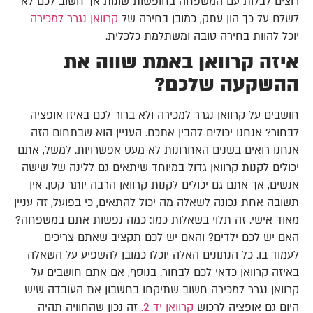
רוצים לבלות עם המשפחה בחופשות שונות אך חשוב לכם לא
לשלם על כך הון עתק, כמובן בחירה של
קרוואן נגרר למכירה
יוכל להוות בחירה טובה ומשתלמת כלכלית.
איזה קרוואן באמת שווה את
ההשקעה שלכם?
חושבים על קרוואן נגרר למכירה ולא ברור לכם באיזו אופציה
לבחור? אנחנו יכולים להבין אתכם. העניין הוא שבתחום הזה
אנחנו רואים בשנים האחרונות לא מעט אפשרויות. למשל, אתם
יכולים לקנות קרוואן גדול במיוחד שיתאים גם ללינה של שישה
אנשים, אך אתם גם יכולים לקנות קרוואן הרבה יותר קטן. אין
תשובה אחת נכונה לשאלה מה יכול להתאים, כי בפועל, זה עניין
מאוד אישי. זה תלוי בשאלות כמו: כמה נפשות אתם במשפחה?
האם יש לכם ילדים? והאם יש לכם תקציב שאתם צריכים
לעמוד בו. כל הנתונים האלה יוכלו כמובן להשפיע על השאלה
באיזה קרוואן כדאי לכם לבחור. בנוסף, אם אתם חושבים על
קרוואן נגרר למכירה חשוב שתיקחו בחשבון את העובדה שיש
היום גם אופציה לרכוש
קרוואן יד 2.
זה נכון שהחוויה תהיה