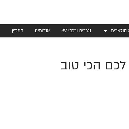
 סולארית
נגררים ורכבי RV
אודותינו
המגזין
י
 לכם הכי טוב