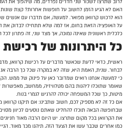
לרוב שתרצו לשכור שני חדרים נפרדים, מה שיהפוך את העניין
האם לא הגיע הזמן לחשוב על חופשות אחרות? קצת שונות והר
הוא לרכוש קרוואן מפואר. למעשה, אם תדברו עם אנשים ש
על האופציה הזאת בחום, אז למה שלא תתחילו לבדוק את ה
כלכלית ראשונית שאינה נמוכה, אך מצד שני, זה פתרון לכ
כל היתרונות של רכישת 
ראשית, כדאי לדעת שכאשר מדברים על רכישת קרוואן, מדברי
לבחור. שנית, האמת היא, שזה לא במקרה שכל כך הרבה אנש
כי למעשה אנחנו רואים שמדובר כאן על פינוק של ממש. הקרו
שאומר שתוכלו ליהנות בהם מטלוויזיה, ממחשב, מאפשרות 
מיטות, כך שכל המשפחה יכולה להרגיש לגמרי בנוח.
אם כל זה לא מספיק לכם, חשוב שתבינו: אם תיקנו קרוואן מ
שבחופשה הבאה תוכלו להחליט שאתם נוסעים לכיוון מסוים 
את הקרוואן בכל מקום שתרצו. יש היום הרבה מאוד חניונים 
כמו אחרים שכבר עשו את הצעד הזה, תיהנו מכך מאוד. הנייד